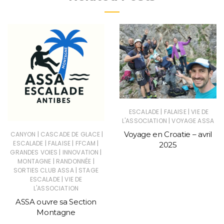
|
|
ESCALADE
FALAISE
VIE DE
|
L'ASSOCIATION
VOYAGE ASSA
Voyage en Croatie – avril
|
|
CANYON
CASCADE DE GLACE
|
|
|
ESCALADE
FALAISE
FFCAM
2025
|
|
GRANDES VOIES
INNOVATION
|
|
MONTAGNE
RANDONNÉE
|
SORTIES CLUB ASSA
STAGE
|
ESCALADE
VIE DE
L'ASSOCIATION
ASSA ouvre sa Section
Montagne