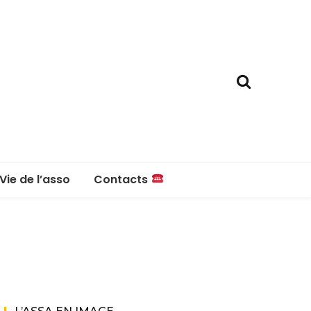
Vie de l’asso
Contacts
La boutique
Contacts
Réglement intérieur
Questions fréquentes