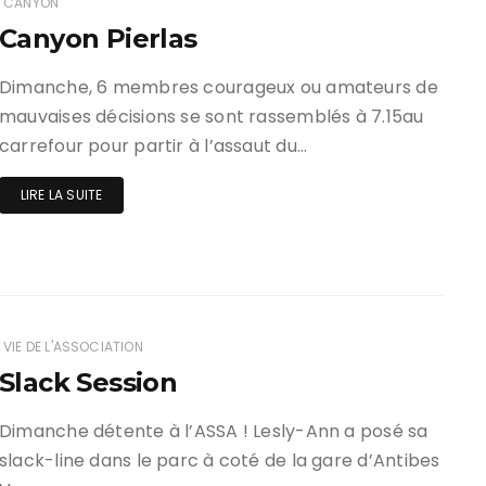
CANYON
Canyon Pierlas
ir responsable de
ce
Dimanche, 6 membres courageux ou amateurs de
mauvaises décisions se sont rassemblés à 7.15au
 une événement non
el sur Spond
carrefour pour partir à l’assaut du…
iel SPOND Adulte
LIRE LA SUITE
e du grimpeur ASSA
amme des cours
VIE DE L'ASSOCIATION
Slack Session
Dimanche détente à l’ASSA ! Lesly-Ann a posé sa
slack-line dans le parc à coté de la gare d’Antibes