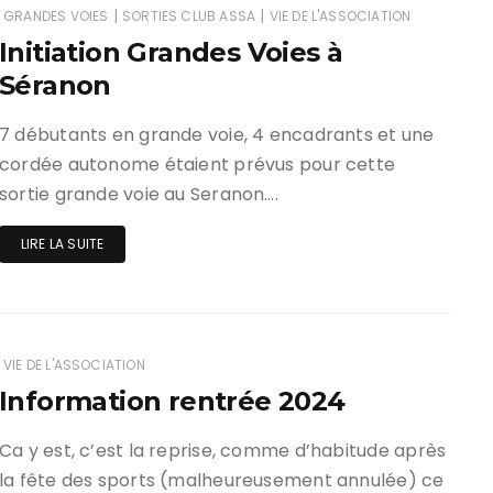
|
|
GRANDES VOIES
SORTIES CLUB ASSA
VIE DE L'ASSOCIATION
Initiation Grandes Voies à
Séranon
7 débutants en grande voie, 4 encadrants et une
cordée autonome étaient prévus pour cette
sortie grande voie au Seranon….
LIRE LA SUITE
VIE DE L'ASSOCIATION
Information rentrée 2024
Ca y est, c’est la reprise, comme d’habitude après
la fête des sports (malheureusement annulée) ce