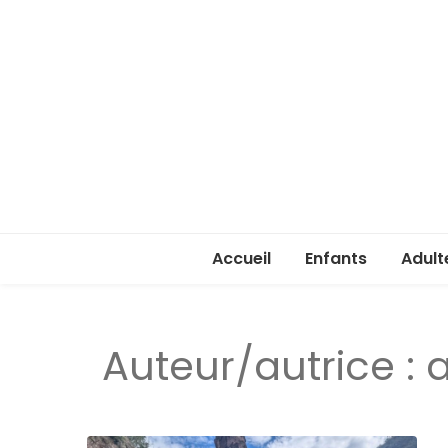
Accueil
Enfants
Adult
Rentrée enfants 
Rentr
Auteur/autrice :
Stage été 2026
ASSA 
(lice
Je ve
passe