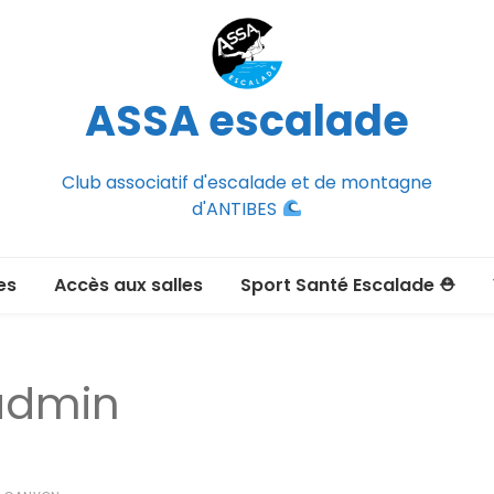
ASSA escalade
Club associatif d'escalade et de montagne
d'ANTIBES
es
Accès aux salles
Sport Santé Escalade ⛑
2026-2027
ée adulte 2026-2027
admin
Section Montagne
nce FFCAM)
ux passer un
port