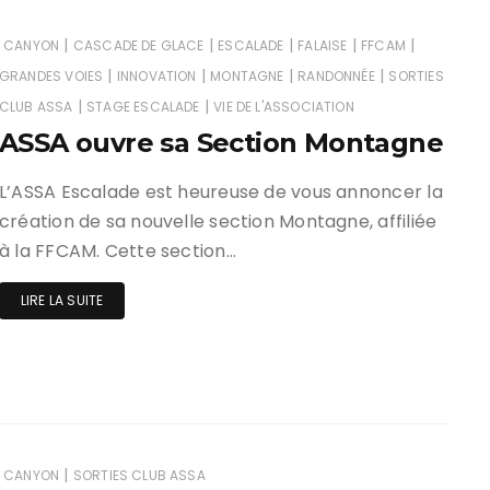
|
|
|
|
|
CANYON
CASCADE DE GLACE
ESCALADE
FALAISE
FFCAM
|
|
|
|
GRANDES VOIES
INNOVATION
MONTAGNE
RANDONNÉE
SORTIES
|
|
CLUB ASSA
STAGE ESCALADE
VIE DE L'ASSOCIATION
ASSA ouvre sa Section Montagne
L’ASSA Escalade est heureuse de vous annoncer la
création de sa nouvelle section Montagne, affiliée
à la FFCAM. Cette section…
LIRE LA SUITE
|
CANYON
SORTIES CLUB ASSA