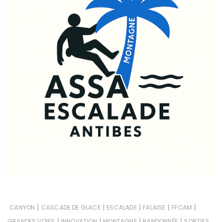
|
|
|
|
|
CANYON
CASCADE DE GLACE
ESCALADE
FALAISE
FFCAM
|
|
|
|
GRANDES VOIES
INNOVATION
MONTAGNE
RANDONNÉE
SORTIES