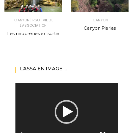
|
|
CANYON
RSO
VIE DE
CANYON
L'ASSOCIATION
Canyon Pierlas
Les néoprènes en sortie
L’ASSA EN IMAGE …
Lecteur
vidéo