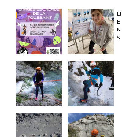
LI
E
N
S