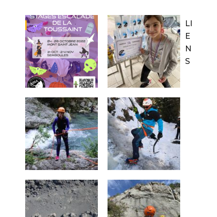
LI
E
N
S