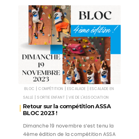
|
|
|
BLOC
COMPÉTITION
ESCALADE
ESCALADE EN
|
|
SALLE
SORTIE ENFANT
VIE DE L'ASSOCIATION
Retour sur la compétition ASSA
BLOC 2023 !
Dimanche 19 novembre s’est tenu la
4ème édition de la compétition ASSA