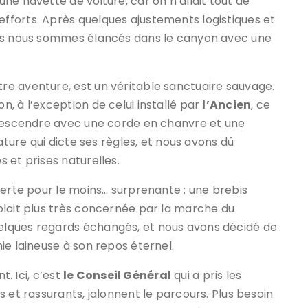
ne navette de voiture, car on n’allait tout de
forts. Après quelques ajustements logistiques et
ous nous sommes élancés dans le canyon avec une
tre aventure, est un véritable sanctuaire sauvage.
, à l’exception de celui installé par
l’Ancien
, ce
 descendre avec une corde en chanvre et une
ature qui dicte ses règles, et nous avons dû
 et prises naturelles.
verte pour le moins… surprenante : une brebis
blait plus très concernée par la marche du
lques regards échangés, et nous avons décidé de
ie laineuse à son repos éternel.
t. Ici, c’est
le Conseil Général
qui a pris les
es et rassurants, jalonnent le parcours. Plus besoin