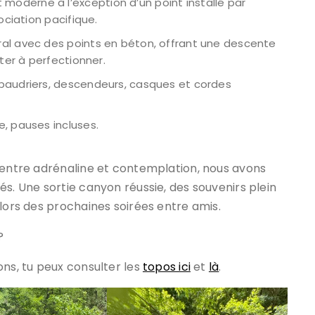
oderne à l’exception d’un point installé par
ociation pacifique.
ral avec des points en béton, offrant une descente
ter à perfectionner.
baudriers, descendeurs, casques et cordes
e, pauses incluses.
r entre adrénaline et contemplation, nous avons
és. Une sortie canyon réussie, des souvenirs plein
 lors des prochaines soirées entre amis.
?
ons, tu peux consulter les
topos ici
et
là
.