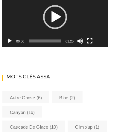
Youtube ASSA
Matériel
Les encadrants du club
00:00
01:25
Histoire de l’Assa
La bibliothèque de l’ASSA
MOTS CLÉS ASSA
Sécurité
Formations
Autre Chose
(6)
Bloc
(2)
Barème kilométrique club
Canyon
(19)
Cascade De Glace
(10)
Climb'up
(1)