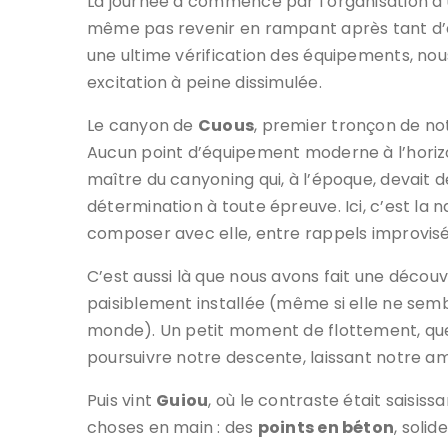
La journée a commencé par l’organisation d’u
même pas revenir en rampant après tant d’ef
une ultime vérification des équipements, n
excitation à peine dissimulée.
Le canyon de
Cuous
, premier tronçon de no
Aucun point d’équipement moderne à l’horizon
maître du canyoning qui, à l’époque, devait
détermination à toute épreuve. Ici, c’est la n
composer avec elle, entre rappels improvisés
C’est aussi là que nous avons fait une décou
paisiblement installée (même si elle ne sem
monde). Un petit moment de flottement, que
poursuivre notre descente, laissant notre am
Puis vint
Guiou
, où le contraste était saisissan
choses en main : des
points en béton
, solid