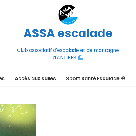
ASSA escalade
Club associatif d'escalade et de montagne
d'ANTIBES
es
Accès aux salles
Sport Santé Escalade ⛑
2026-2027
ée adulte 2026-2027
Section Montagne
nce FFCAM)
ux passer un
port