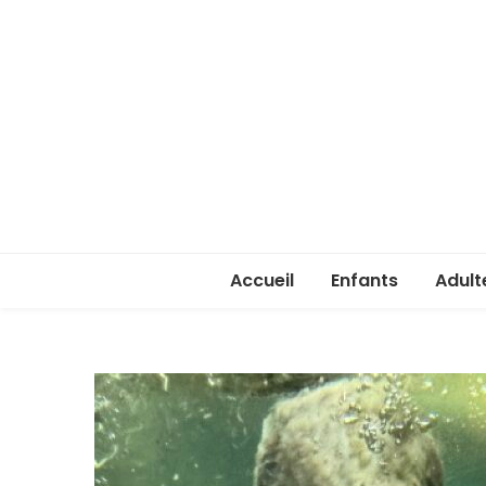
Accueil
Enfants
Adult
Rentrée enfants 
Rentr
Stage été 2026
ASSA 
(lice
Je ve
passe