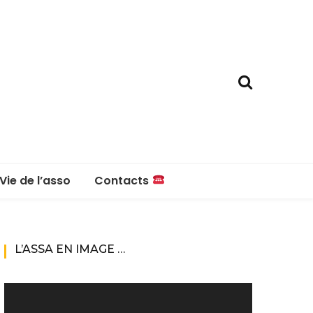
Vie de l’asso
Contacts
La boutique
Contacts
L’ASSA EN IMAGE …
Réglement intérieur
Lecteur
vidéo
Questions fréquentes