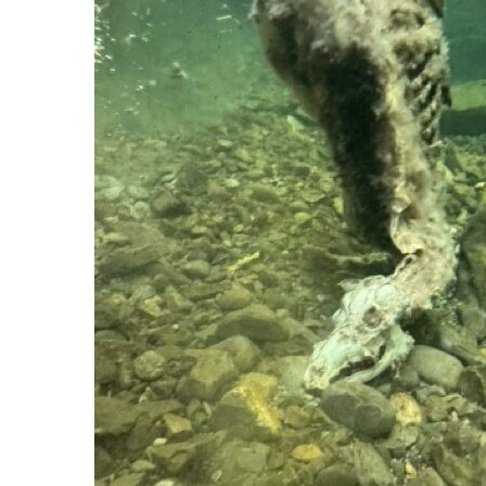
Deven
séan
Créer
offici
Tutor
Chart
Progr