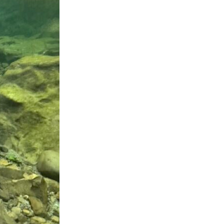
ir responsable de
ce
 une événement non
el sur Spond
iel SPOND Adulte
e du grimpeur ASSA
amme des cours