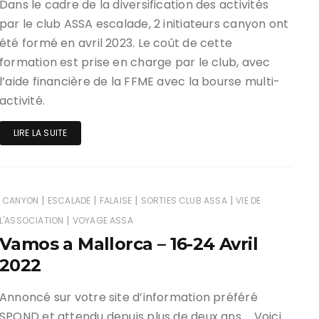
Dans le cadre de la diversification des activités
par le club ASSA escalade, 2 initiateurs canyon ont
été formé en avril 2023. Le coût de cette
formation est prise en charge par le club, avec
l’aide financière de la FFME avec la bourse multi-
activité.
LIRE LA SUITE
|
|
|
|
CANYON
ESCALADE
FALAISE
SORTIES CLUB ASSA
VIE DE
|
L'ASSOCIATION
VOYAGE ASSA
Vamos a Mallorca – 16-24 Avril
2022
Annoncé sur votre site d’information préféré
SPOND et attendu depuis plus de deux ans … Voici