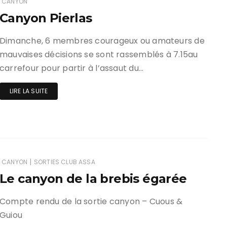
CANYON
Canyon Pierlas
ir responsable de
ce
Dimanche, 6 membres courageux ou amateurs de
mauvaises décisions se sont rassemblés à 7.15au
 une événement non
el sur Spond
carrefour pour partir à l’assaut du…
iel SPOND Adulte
LIRE LA SUITE
e du grimpeur ASSA
amme des cours
|
CANYON
SORTIES CLUB ASSA
Le canyon de la brebis égarée
Compte rendu de la sortie canyon – Cuous &
Guiou