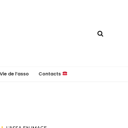
Vie de l’asso
Contacts
La boutique
Contacts
Réglement intérieur
Questions fréquentes