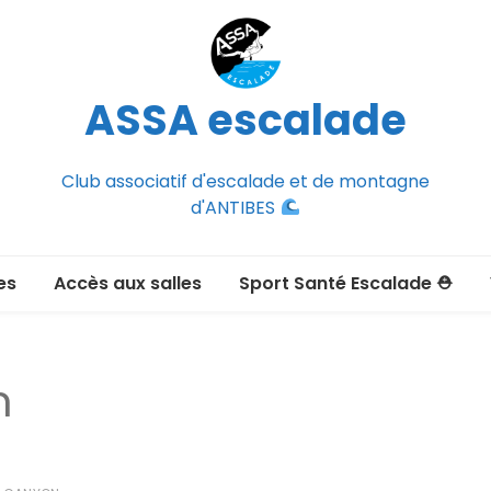
ASSA escalade
Club associatif d'escalade et de montagne
d'ANTIBES
es
Accès aux salles
Sport Santé Escalade ⛑
2026-2027
ée adulte 2026-2027
n
Section Montagne
nce FFCAM)
ux passer un
port