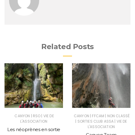
Related Posts
|
|
|
|
CANYON
RSO
VIE DE
CANYON
FFCAM
NON CLASSÉ
|
|
L'ASSOCIATION
SORTIES CLUB ASSA
VIE DE
L'ASSOCIATION
Les néoprènes en sortie
Canyon Team