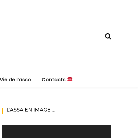
Vie de l’asso
Contacts
La boutique
Contacts
L’ASSA EN IMAGE …
Réglement intérieur
Lecteur
vidéo
Questions fréquentes