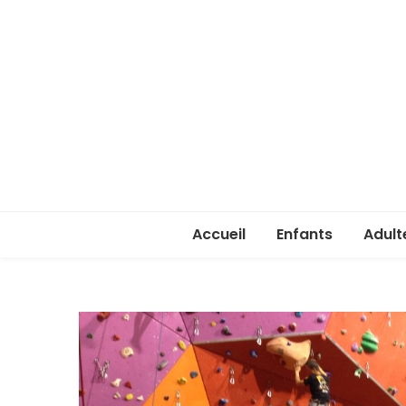
Accueil
Enfants
Adult
Rentrée enfants 
Rentr
Stage été 2026
ASSA 
(lice
Je ve
passe