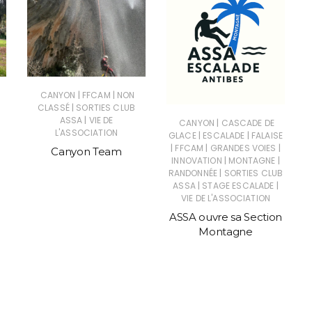
|
|
CANYON
FFCAM
NON
|
CLASSÉ
SORTIES CLUB
|
ASSA
VIE DE
|
CANYON
CASCADE DE
L'ASSOCIATION
|
|
GLACE
ESCALADE
FALAISE
|
|
|
FFCAM
GRANDES VOIES
Canyon Team
|
|
INNOVATION
MONTAGNE
|
RANDONNÉE
SORTIES CLUB
|
|
ASSA
STAGE ESCALADE
VIE DE L'ASSOCIATION
ASSA ouvre sa Section
Montagne