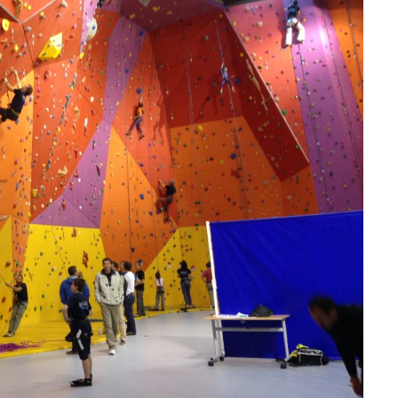
ir responsable de
ce
 une événement non
el sur Spond
iel SPOND Adulte
e du grimpeur ASSA
amme des cours