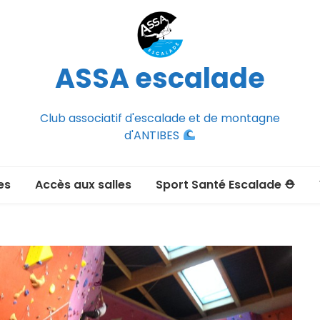
ASSA escalade
Club associatif d'escalade et de montagne
d'ANTIBES
es
Accès aux salles
Sport Santé Escalade ⛑
2026-2027
ée adulte 2026-2027
Section Montagne
nce FFCAM)
ux passer un
port