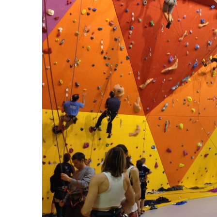
Deven
séan
Créer
offici
Tutor
Chart
Progr