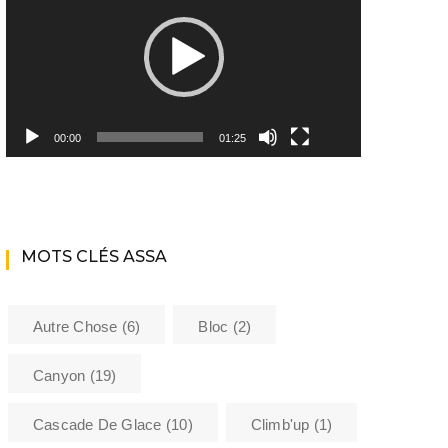
Youtube ASSA
Matériel
Les encadrants du club
00:00
01:25
Histoire de l’Assa
La bibliothèque de l’ASSA
MOTS CLÉS ASSA
Sécurité
Formations
Autre Chose
(6)
Bloc
(2)
Barème kilométrique club
Canyon
(19)
Cascade De Glace
(10)
Climb'up
(1)