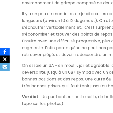
environnement de grimpe composé de deux pa
Il y a un peu de monde en ce jeudi soir, les c
longueurs (environ 10 à 12 dégaines…). On at
s’échauffer verticalement et… c’est surprena
s’économiser et trouver des points de repos 
Ensuite avec une difficulté progressive, plus o
augmente. Enfin parce qu’on ne peut pas parti
retrouver piégé, et devoir redescendre un
On essaie un 6A « en moul », joli et agréable,
déversante, jusqu’à un 6B+ sympa avec un dé
bonnes positions et des repos. Une autre 6B s
très bonnes prises, qu’il faut tenir jusqu’au b
Verdict
: Un pur bonheur cette salle, de bell
topo sur les photos).