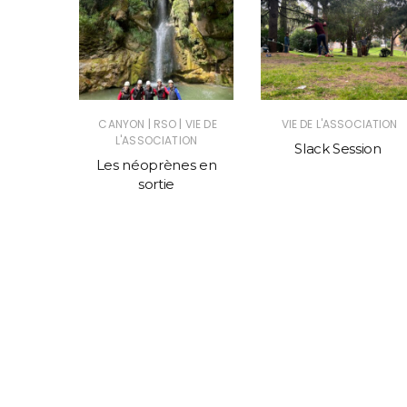
|
|
CANYON
RSO
VIE DE
VIE DE L'ASSOCIATION
L'ASSOCIATION
Slack Session
ADE DE
Les néoprènes en
|
FALAISE
sortie
|
S VOIES
|
NTAGNE
IES CLUB
|
CALADE
IATION
Section
ne