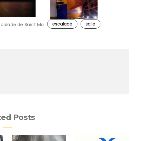
escalade
salle
escalade de Saint Ma
ted Posts