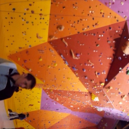
ir responsable de
ce
 une événement non
el sur Spond
iel SPOND Adulte
e du grimpeur ASSA
amme des cours