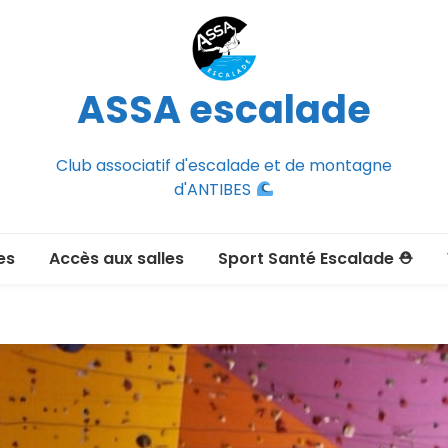
ASSA escalade
Club associatif d'escalade et de montagne
d'ANTIBES
es
Accès aux salles
Sport Santé Escalade ⛑
2026-2027
ée adulte 2026-2027
Section Montagne
nce FFCAM)
ux passer un
port