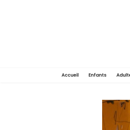
Accueil
Enfants
Adult
Rentrée enfants 
Rentr
Stage été 2026
ASSA 
(lice
Je ve
passe