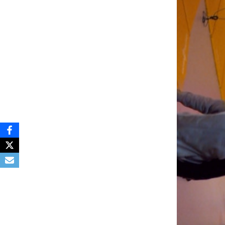
Deven
séan
Créer
offici
Tutor
Chart
Progr