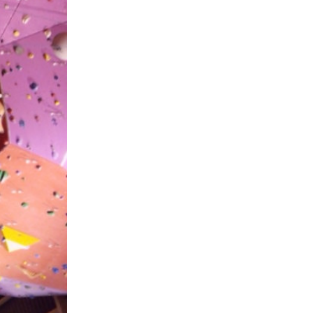
Youtube ASSA
Matériel
Les encadrants du club
Histoire de l’Assa
La bibliothèque de l’ASSA
Sécurité
Formations
Barème kilométrique club