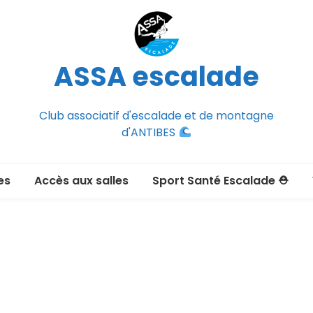
ASSA escalade
Club associatif d'escalade et de montagne
d'ANTIBES
es
Accès aux salles
Sport Santé Escalade ⛑
2026-2027
ée adulte 2026-2027
Section Montagne
nce FFCAM)
ux passer un
port