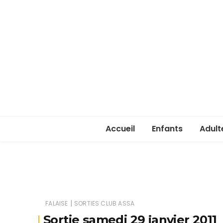
Accueil
Enfants
Adult
Rentrée enfants 
Rentr
Stage été 2026
ASSA 
(lice
|
FALAISE
SORTIES CLUB ASSA
Je ve
Sortie samedi 29 janvier 2011
passe