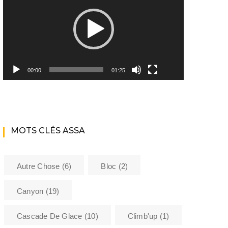
Youtube ASSA
Matériel
Les encadrants du club
00:00
01:25
Histoire de l’Assa
La bibliothèque de l’ASSA
MOTS CLÉS ASSA
Sécurité
Formations
Autre Chose
(6)
Bloc
(2)
Barème kilométrique club
Canyon
(19)
Cascade De Glace
(10)
Climb'up
(1)