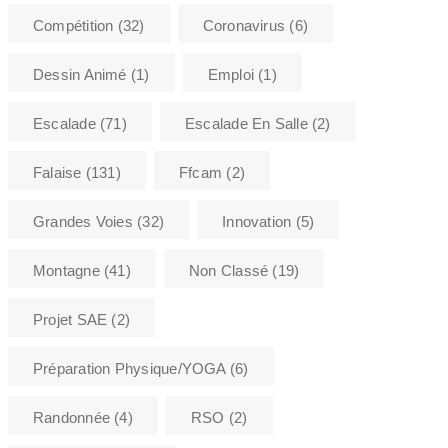
Compétition
(32)
Coronavirus
(6)
Dessin Animé
(1)
Emploi
(1)
Escalade
(71)
Escalade En Salle
(2)
Falaise
(131)
Ffcam
(2)
Grandes Voies
(32)
Innovation
(5)
|
|
CANYON
FFCAM
NON
ESCALA
Montagne
(41)
Non Classé
(19)
|
CLASSÉ
SORTIES CLUB
L'ASSO
|
ASSA
VIE DE
|
CANYON
CASCADE DE
L'ASSOCIATION
|
|
GLACE
ESCALADE
FALAISE
Voyag
Projet SAE
(2)
|
|
|
FFCAM
GRANDES VOIES
Canyon Team
|
|
INNOVATION
MONTAGNE
|
RANDONNÉE
SORTIES CLUB
Préparation Physique/YOGA
(6)
|
|
ASSA
STAGE ESCALADE
VIE DE L'ASSOCIATION
Randonnée
(4)
RSO
(2)
ASSA ouvre sa Section