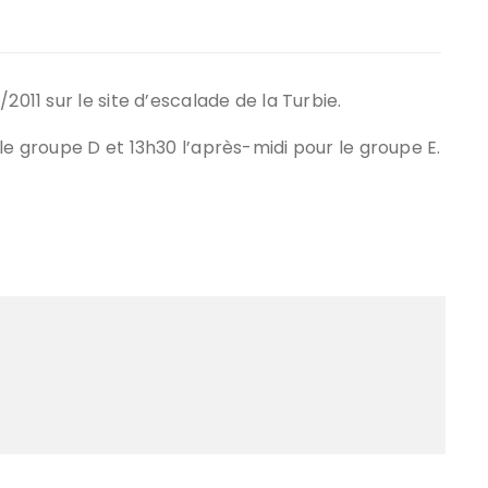
ir responsable de
ce
2011 sur le site d’escalade de la Turbie.
 une événement non
el sur Spond
le groupe D et 13h30 l’après-midi pour le groupe E.
iel SPOND Adulte
e du grimpeur ASSA
amme des cours