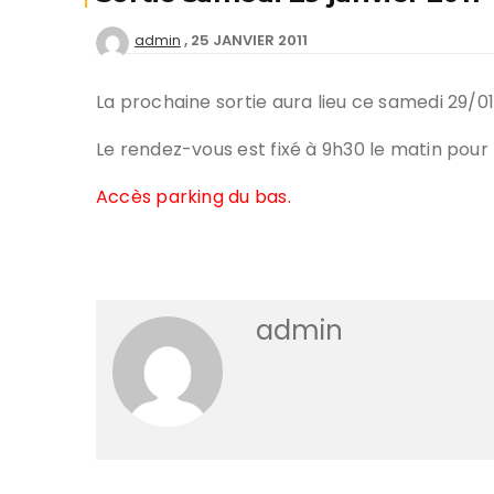
25 JANVIER 2011
admin
Deven
séan
La prochaine sortie aura lieu ce samedi 29/01/
Créer
offici
Le rendez-vous est fixé à 9h30 le matin pour 
Accès parking du bas.
Tutor
Chart
Progr
admin