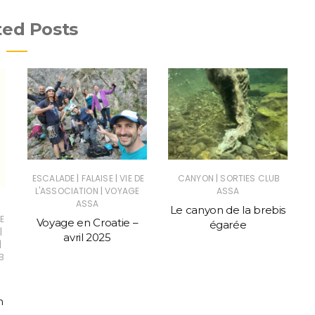
ted Posts
|
|
|
ESCALADE
FALAISE
VIE DE
CANYON
SORTIES CLUB
|
L'ASSOCIATION
VOYAGE
ASSA
ASSA
Le canyon de la brebis
E
Voyage en Croatie –
égarée
|
avril 2025
|
B
n