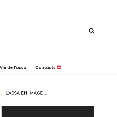
Vie de l’asso
Contacts
La boutique
Contacts
L’ASSA EN IMAGE …
Réglement intérieur
Lecteur
vidéo
Questions fréquentes