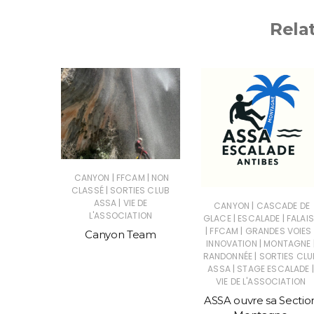
Rela
|
|
ES CLUB
CANYON
FFCAM
NON
|
CLASSÉ
SORTIES CLUB
|
ASSA
VIE DE
|
CANYON
CASCADE DE
a brebis
L'ASSOCIATION
|
|
GLACE
ESCALADE
FALAIS
|
|
FFCAM
GRANDES VOIES
Canyon Team
|
INNOVATION
MONTAGNE
|
RANDONNÉE
SORTIES CLU
|
|
ASSA
STAGE ESCALADE
VIE DE L'ASSOCIATION
ASSA ouvre sa Sectio