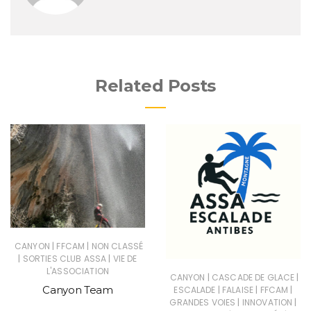
Related Posts
|
|
CANYON
FFCAM
NON CLASSÉ
|
|
SORTIES CLUB ASSA
VIE DE
L'ASSOCIATION
|
|
CANYON
CASCADE DE GLACE
Canyon Team
|
|
|
ESCALADE
FALAISE
FFCAM
|
|
GRANDES VOIES
INNOVATION