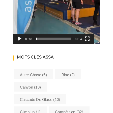
00:00
01:54
MOTS CLÉS ASSA
Autre Chose
(6)
Bloc
(2)
Canyon
(19)
Cascade De Glace
(10)
Climb'up
(1)
Compétition
(32)