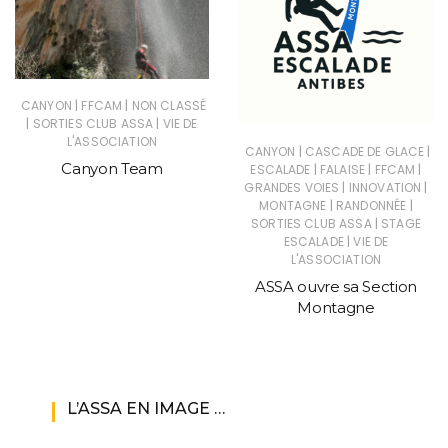
|
|
CANYON
FFCAM
NON CLASSÉ
|
|
SORTIES CLUB ASSA
VIE DE
L'ASSOCIATION
|
|
CANYON
CASCADE DE GLACE
Canyon Team
|
|
|
ESCALADE
FALAISE
FFCAM
|
|
GRANDES VOIES
INNOVATION
|
|
MONTAGNE
RANDONNÉE
|
SORTIES CLUB ASSA
STAGE
|
ESCALADE
VIE DE
L'ASSOCIATION
ASSA ouvre sa Section
Montagne
L’ASSA EN IMAGE …