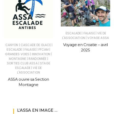
|
|
ESCALADE
FALAISE
VIE DE
|
L'ASSOCIATION
VOYAGE ASSA
Voyage en Croatie – avril
|
|
CANYON
CASCADE DE GLACE
|
|
|
ESCALADE
FALAISE
FFCAM
2025
|
|
GRANDES VOIES
INNOVATION
|
|
MONTAGNE
RANDONNÉE
|
SORTIES CLUB ASSA
STAGE
|
ESCALADE
VIE DE
L'ASSOCIATION
ASSA ouvre sa Section
Montagne
L’ASSA EN IMAGE …