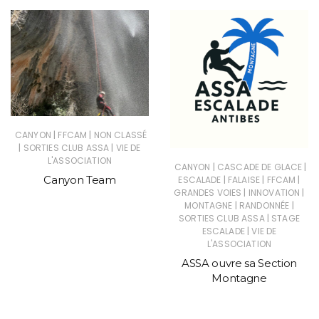
|
|
CANYON
FFCAM
NON CLASSÉ
|
|
SORTIES CLUB ASSA
VIE DE
L'ASSOCIATION
|
|
CANYON
CASCADE DE GLACE
Canyon Team
|
|
|
ESCALADE
FALAISE
FFCAM
|
|
GRANDES VOIES
INNOVATION
|
|
MONTAGNE
RANDONNÉE
|
SORTIES CLUB ASSA
STAGE
|
ESCALADE
VIE DE
L'ASSOCIATION
ASSA ouvre sa Section
Montagne