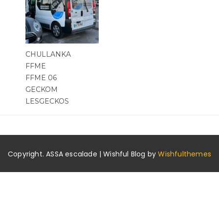
CHULLANKA
FFME
FFME 06
GECKOM
LESGECKOS
Copyright. ASSA escalade | Wishful Blog by
Wishfulthemes