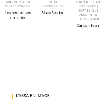
|
|
|
|
CANYON
RSO
VIE
VIE DE
CANYON
FFCAM
|
DE L'ASSOCIATION
L'ASSOCIATION
NON CLASSÉ
SORTIES CLUB
Les néoprènes
Slack Session
|
ASSA
VIE DE
en sortie
L'ASSOCIATION
Canyon Team
L’ASSA EN IMAGE …