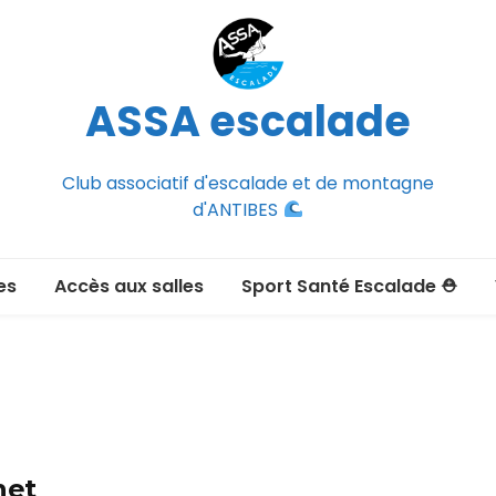
ASSA escalade
Club associatif d'escalade et de montagne
d'ANTIBES
es
Accès aux salles
Sport Santé Escalade ⛑
2026-2027
ée adulte 2026-2027
Section Montagne
nce FFCAM)
ux passer un
net
port