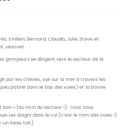
ir responsable de
ce
 une événement non
el sur Spond
, Emilien, Bernard, Claudiù, Julie, Steve et
nt Jeannet.
iel SPOND Adulte
es grimpeurs se dirigent vers le secteur de la
e du grimpeur ASSA
amme des cours
agé par les chênes, vue sur la mer à travers les
 peu patiné dans le bas des voies) et la bonne
 bon » (du nom du secteur !) : nous nous
is Les doigts dans le cul (c’est le nom des voies !)
 un beau toit).