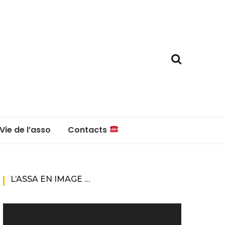
Vie de l’asso
Contacts
La boutique
Contacts
L’ASSA EN IMAGE …
Réglement intérieur
Lecteur
vidéo
Questions fréquentes