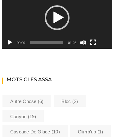
Youtube ASSA
Matériel
Les encadrants du club
00:00
01:25
Histoire de l’Assa
La bibliothèque de l’ASSA
MOTS CLÉS ASSA
Sécurité
Formations
Autre Chose
(6)
Bloc
(2)
Barème kilométrique club
Canyon
(19)
Cascade De Glace
(10)
Climb'up
(1)