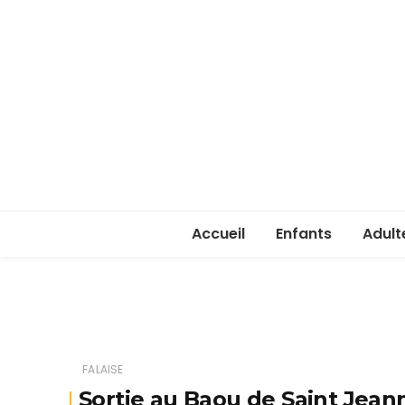
Accueil
Enfants
Adult
Rentrée enfants 
Rentr
Stage été 2026
ASSA 
(lice
FALAISE
Je ve
Sortie au Baou de Saint Jean
passe