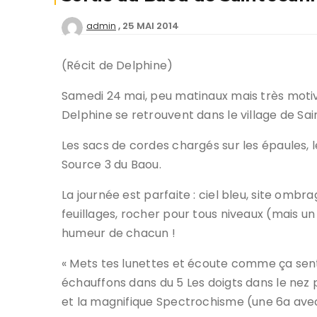
25 MAI 2014
admin
Deven
séan
(Récit de Delphine)
Créer
offici
Samedi 24 mai, peu matinaux mais très motivés
Delphine se retrouvent dans le village de Sai
Tutor
Les sacs de cordes chargés sur les épaules, l
Chart
Source 3 du Baou.
Progr
La journée est parfaite : ciel bleu, site ombr
feuillages, rocher pour tous niveaux (mais un
humeur de chacun !
« Mets tes lunettes et écoute comme ça sent
échauffons dans du 5 Les doigts dans le nez pu
et la magnifique Spectrochisme (une 6a avec