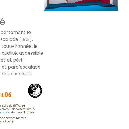
ré
Salle de bloc aux Semboules
épartement le
escalade (SAE).
 toute l’année, le
qualité, accessible
res et péri-
é et para’escalade
 para’escalade.