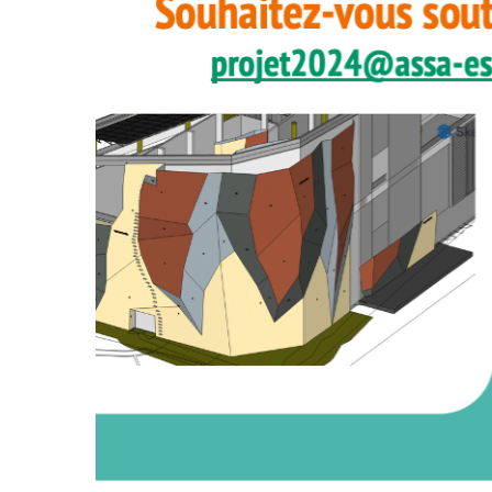
Deven
séan
Créer
offici
Tutor
Chart
Progr