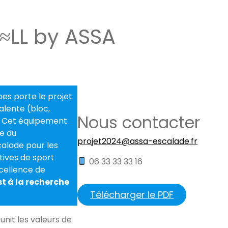
≈LL by ASSA
bes porte le projet
alente (bloc,
Nous contacter
if. Cet équipement
de du
projet2024@assa-escalade.fr
calade pour les
atives de sport
06 33 33 33 16
cellence de
t à la recherche
Télécharger le PDF
unit les valeurs de