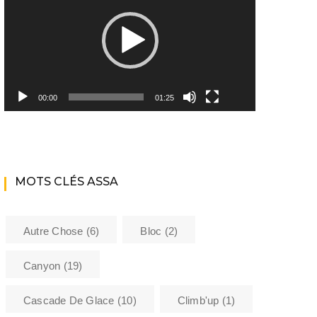
Youtube ASSA
Matériel
Les encadrants du club
00:00
01:25
Histoire de l’Assa
La bibliothèque de l’ASSA
MOTS CLÉS ASSA
Sécurité
Formations
Autre Chose
(6)
Bloc
(2)
Barème kilométrique club
Canyon
(19)
Cascade De Glace
(10)
Climb'up
(1)