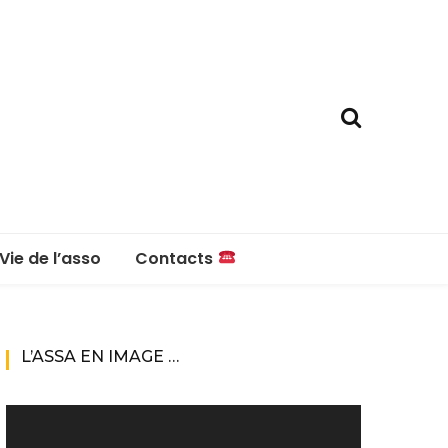
Vie de l’asso
Contacts
La boutique
Contacts
L’ASSA EN IMAGE …
Réglement intérieur
Lecteur
vidéo
Questions fréquentes