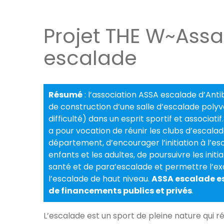
Projet THE W~Assa
escalade
Résumé
: l’association ASSA escalade d’Anti
de construction d’une salle d’escalade polyv
difficulté) dans un esprit sportif et associat
a pour vocation de réunir les clubs d’escala
département, d’encourager l’initiation à l’es
enfants et les adultes, de poursuivre les initi
santé et de para’escalade et permettre l’ex
l’escalade de haut niveau.
ASSA escalade es
de financements publics et privés
.
L’escalade est un sport de pleine nature qui ré