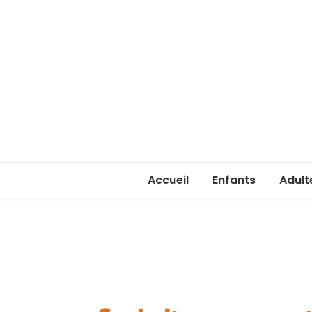
Accueil
Enfants
Adult
Rentrée enfants 
Rentr
Stage été 2026
ASSA 
(lice
Je ve
passe