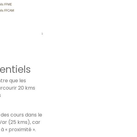
 département 06
entiels
tre que les
arcourir 20 kms
s
des cours dans le
Var (25 kms), car
à « proximité ».