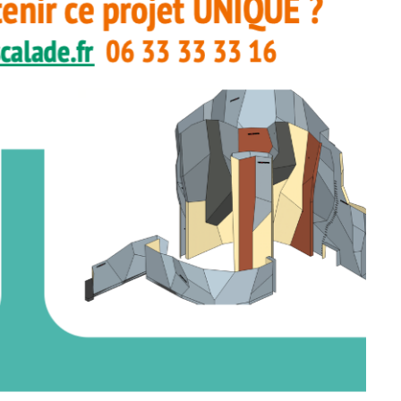
ir responsable de
ce
 une événement non
el sur Spond
iel SPOND Adulte
e du grimpeur ASSA
amme des cours