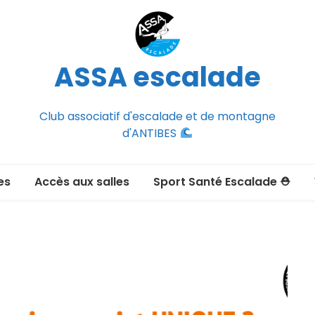
ASSA escalade
Club associatif d'escalade et de montagne
d'ANTIBES
es
Accès aux salles
Sport Santé Escalade ⛑
2026-2027
ée adulte 2026-2027
Section Montagne
nce FFCAM)
ux passer un
port