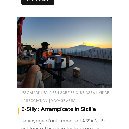
|
|
|
ESCALADE
FALAISE
SORTIES CLUB ASSA
VIE DE
|
L'ASSOCIATION
VOYAGE ASSA
6-Silly : Arrampicate in Sicilia
Le voyage d’automne de l’ASSA 2019
est lancé. Il y a une forte pression