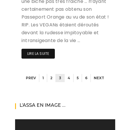
une biche pas très fraîche … n’ayant
certainement pas obtenu son
Passeport Orange au vu de son état !
RIP. Les VEGANs étaient déroutés
devant la rudesse impitoyable et
intransigeante de la vie …
LIRE LA SUITE
PREV
1
2
3
4
5
6
NEXT
L’ASSA EN IMAGE …
Lecteur
vidéo