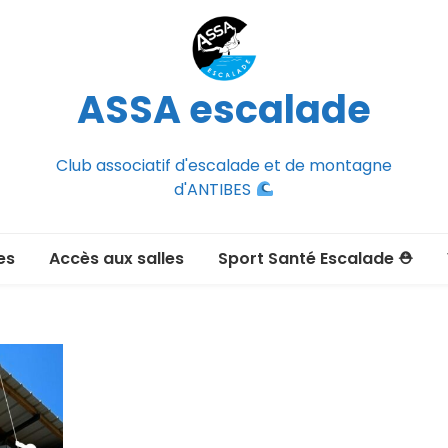
ASSA escalade
Club associatif d'escalade et de montagne
d'ANTIBES
es
Accès aux salles
Sport Santé Escalade ⛑
2026-2027
ée adulte 2026-2027
Section Montagne
nce FFCAM)
ux passer un
port