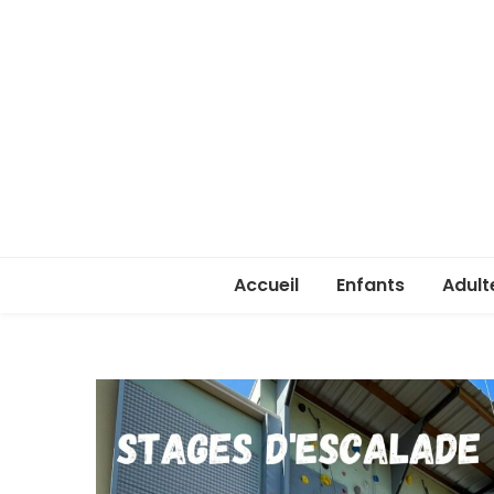
Accueil
Enfants
Adult
Rentrée enfants 
Rentr
Stage été 2026
ASSA 
(lice
Je ve
passe