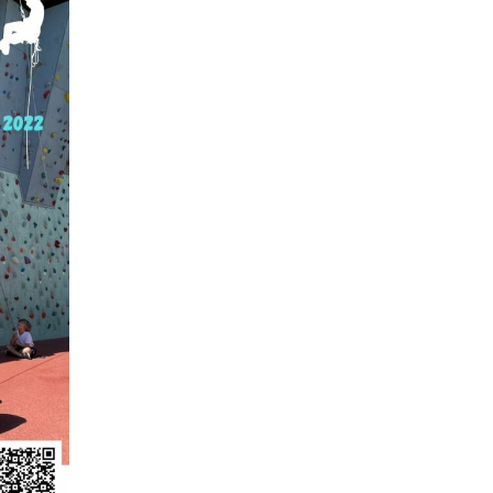
ir responsable de
ce
 une événement non
el sur Spond
iel SPOND Adulte
e du grimpeur ASSA
amme des cours