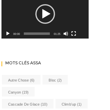
Youtube ASSA
Matériel
Les encadrants du club
00:00
01:25
Histoire de l’Assa
La bibliothèque de l’ASSA
MOTS CLÉS ASSA
Sécurité
Formations
Autre Chose
(6)
Bloc
(2)
Barème kilométrique club
Canyon
(19)
Cascade De Glace
(10)
Climb'up
(1)