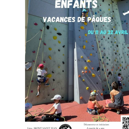
Deven
séan
Créer
offici
Tutor
Chart
Progr