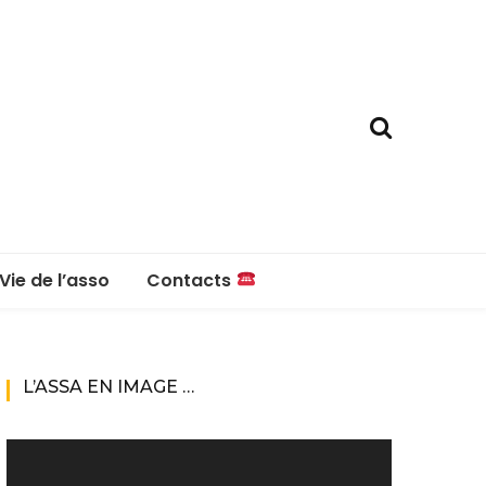
Vie de l’asso
Contacts
La boutique
Contacts
L’ASSA EN IMAGE …
Réglement intérieur
Lecteur
vidéo
Questions fréquentes