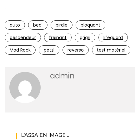
….
auto
beal
birdie
bloquant
descendeur
freinant
grigri
lifeguard
Mad Rock
petzl
reverso
test matériel
admin
L’ASSA EN IMAGE …