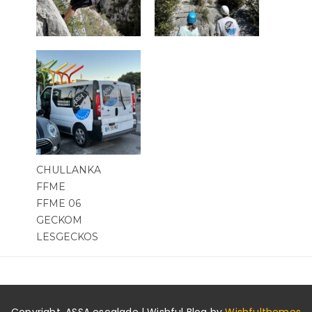
CHULLANKA
FFME
FFME 06
GECKOM
LESGECKOS
Copyright. ASSA escalade | Wishful Blog by
Wishfulthemes