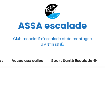
ASSA escalade
Club associatif d'escalade et de montagne
d'ANTIBES
es
Accès aux salles
Sport Santé Escalade ⛑
2026-2027
ée adulte 2026-2027
Section Montagne
nce FFCAM)
ux passer un
port