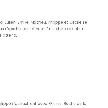
ir responsable de
ce
d, Julien, Emilie, Mathieu, Philippe et Cécile se
 une événement non
s répartissons et hop ! En voiture direction
el sur Spond
s attend.
iel SPOND Adulte
e du grimpeur ASSA
amme des cours
ilippe s’échauffent avec «Pierre, Roche de la