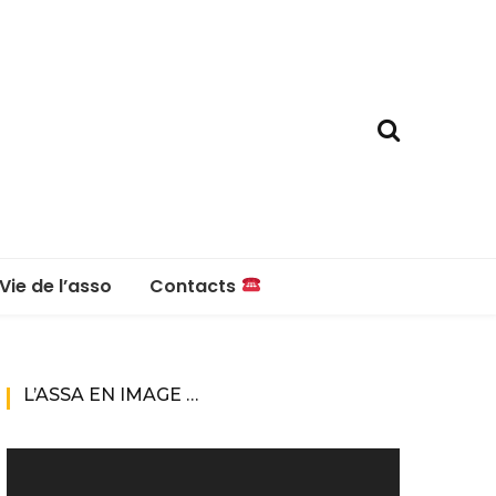
Vie de l’asso
Contacts
La boutique
Contacts
L’ASSA EN IMAGE …
Réglement intérieur
Lecteur
vidéo
Questions fréquentes