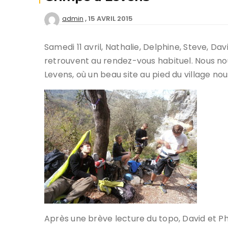
15 AVRIL 2015
admin
Deven
séan
Samedi 11 avril, Nathalie, Delphine, Steve, Davi
Créer
retrouvent au rendez-vous habituel. Nous nou
offici
Levens, où un beau site au pied du village nou
Tutor
Chart
Progr
Après une brève lecture du topo, David et Ph