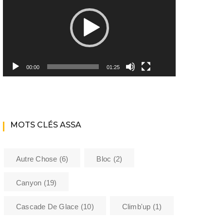
Youtube ASSA
Matériel
Les encadrants du club
00:00
01:25
Histoire de l’Assa
La bibliothèque de l’ASSA
MOTS CLÉS ASSA
Sécurité
Formations
Autre Chose
(6)
Bloc
(2)
Barème kilométrique club
Canyon
(19)
Cascade De Glace
(10)
Climb'up
(1)