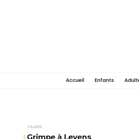
Accueil
Enfants
Adult
Rentrée enfants 
Rentr
Stage été 2026
ASSA 
(lice
FALAISE
Je ve
Grimpe à Levens
passe