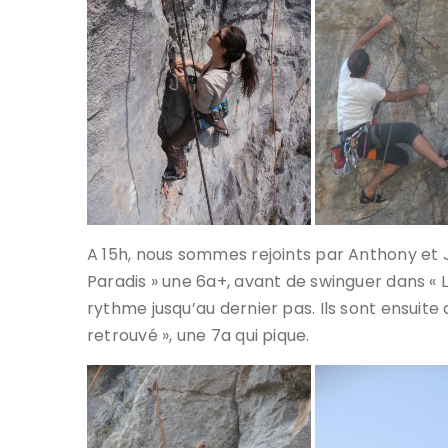
A 15h, nous sommes rejoints par Anthony et 
Paradis » une 6a+, avant de swinguer dans « 
rythme jusqu’au dernier pas. Ils sont ensuite
retrouvé », une 7a qui pique.