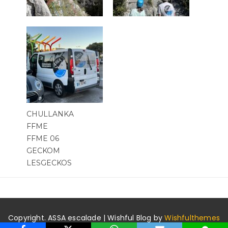
CHULLANKA
FFME
FFME 06
GECKOM
LESGECKOS
Copyright. ASSA escalade | Wishful Blog by
Wishfulthemes