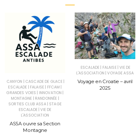
|
|
ESCALADE
FALAISE
VIE DE
|
L'ASSOCIATION
VOYAGE ASSA
Voyage en Croatie – avril
|
|
CANYON
CASCADE DE GLACE
|
|
|
ESCALADE
FALAISE
FFCAM
2025
|
|
GRANDES VOIES
INNOVATION
|
|
MONTAGNE
RANDONNÉE
|
SORTIES CLUB ASSA
STAGE
|
ESCALADE
VIE DE
L'ASSOCIATION
ASSA ouvre sa Section
Montagne