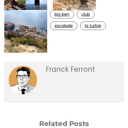
big ben
club
escalade
la turbie
Franck Ferront
Related Posts