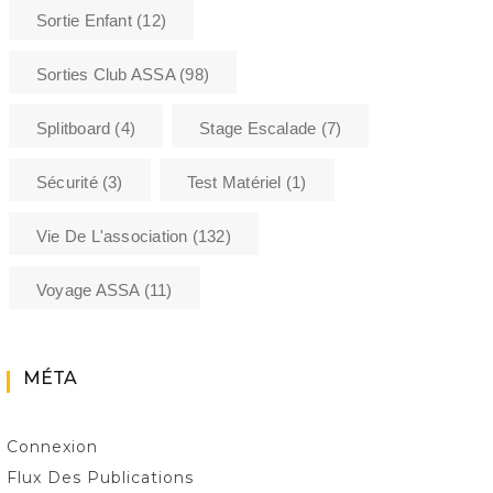
|
|
CANYON
RSO
VIE DE
VIE DE L'ASSOCIATION
CANY
Sortie Enfant
(12)
L'ASSOCIATION
CLASS
Slack Session
A
Les néoprènes en
L'
Sorties Club ASSA
(98)
sortie
Ca
Splitboard
(4)
Stage Escalade
(7)
Sécurité
(3)
Test Matériel
(1)
Vie De L'association
(132)
Voyage ASSA
(11)
MÉTA
Connexion
Flux Des Publications