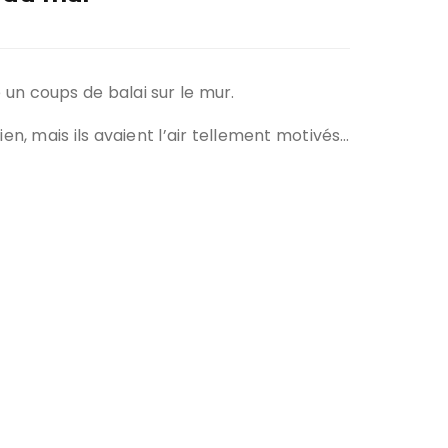
ir responsable de
ce
un coups de balai sur le mur.
 une événement non
el sur Spond
ien, mais ils avaient l’air tellement motivés…
iel SPOND Adulte
e du grimpeur ASSA
amme des cours