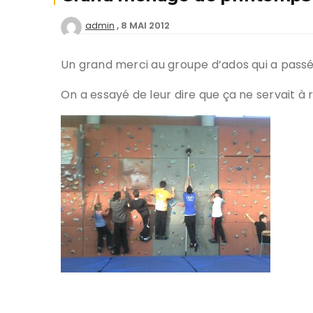
8 MAI 2012
admin
Deven
séan
Un grand merci au groupe d’ados qui a passé 
Créer
offici
On a essayé de leur dire que ça ne servait à r
Tutor
Chart
Progr