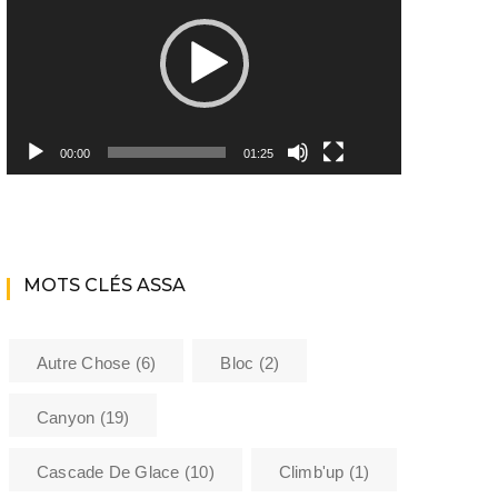
Youtube ASSA
Matériel
Les encadrants du club
00:00
01:25
Histoire de l’Assa
La bibliothèque de l’ASSA
MOTS CLÉS ASSA
Sécurité
Formations
Autre Chose
(6)
Bloc
(2)
Barème kilométrique club
Canyon
(19)
Cascade De Glace
(10)
Climb'up
(1)