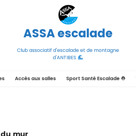
ASSA escalade
Club associatif d'escalade et de montagne
d'ANTIBES
es
Accès aux salles
Sport Santé Escalade ⛑
2026-2027
ée adulte 2026-2027
Section Montagne
nce FFCAM)
ux passer un
 du mur
port