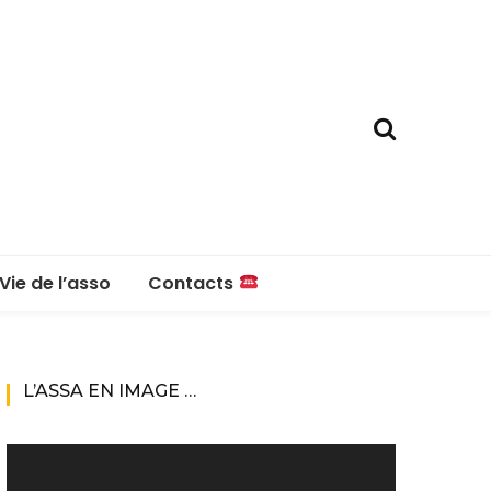
Vie de l’asso
Contacts
La boutique
Contacts
L’ASSA EN IMAGE …
Réglement intérieur
Lecteur
vidéo
Questions fréquentes