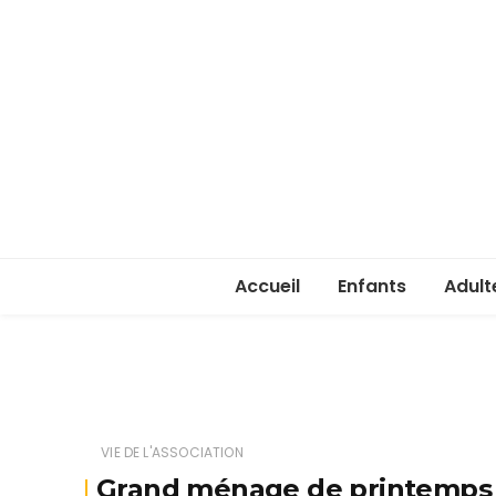
Accueil
Enfants
Adult
Rentrée enfants 
Rentr
Stage été 2026
ASSA 
(lice
VIE DE L'ASSOCIATION
Je ve
Grand ménage de printemps
passe