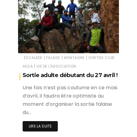
|
|
|
ESCALADE
FALAISE
MONTAGNE
SORTIES CLUB
|
ASSA
VIE DE L'ASSOCIATION
Sortie adulte débutant du 27 avril !
Une fois n’est pas coutume en ce mois
d’avril, il faudra être optimiste au
moment d’organiser la sortie falaise
du…
LIRE LA SUITE