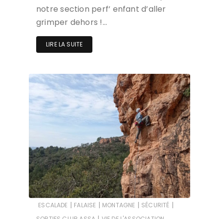
notre section perf’ enfant d’aller
grimper dehors !…
LIRE LA SUITE
|
|
|
|
ESCALADE
FALAISE
MONTAGNE
SÉCURITÉ
|
SORTIES CLUB ASSA
VIE DE L'ASSOCIATION