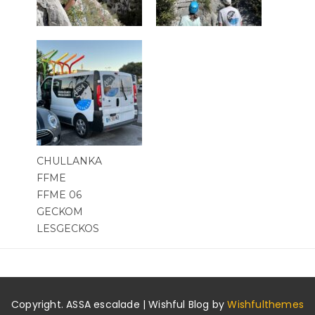
CHULLANKA
FFME
FFME 06
GECKOM
LESGECKOS
Copyright. ASSA escalade | Wishful Blog by
Wishfulthemes