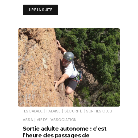
LIRE LA SUITE
|
|
|
ESCALADE
FALAISE
SÉCURITÉ
SORTIES CLUB
|
ASSA
VIE DE L'ASSOCIATION
Sortie adulte autonome : c’est
l’heure des passages de