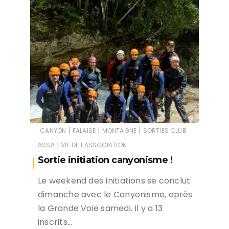
|
|
|
CANYON
FALAISE
MONTAGNE
SORTIES CLUB
|
ASSA
VIE DE L'ASSOCIATION
Sortie initiation canyonisme !
Le weekend des Initiations se conclut
dimanche avec le Canyonisme, après
la Grande Voie samedi. Il y a 13
inscrits…