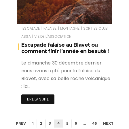
|
|
|
ESCALADE
FALAISE
MONTAGNE
SORTIES CLUB
|
ASSA
VIE DE L'ASSOCIATION
Escapade falaise au Blavet ou
comment finir l’année en beauté !
Le dimanche 30 décembre dernier,
nous avons opté pour la falaise du
Blavet, avec sa belle roche volcanique
: la…
LIRE LA SUITE
PREV
1
2
3
4
5
6
…
45
NEXT