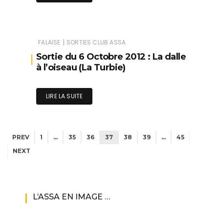
|
FALAISE
SORTIES CLUB ASSA
Sortie du 6 Octobre 2012 : La dalle
à l’oiseau (La Turbie)
LIRE LA SUITE
PREV
1
…
35
36
37
38
39
…
45
NEXT
L’ASSA EN IMAGE …