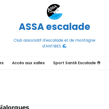
ASSA escalade
Club associatif d'escalade et de montagne
d'ANTIBES
es
Accès aux salles
Sport Santé Escalade ⛑
2026-2027
ée adulte 2026-2027
Section Montagne
nce FFCAM)
ux passer un
Gialorgues
port