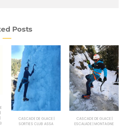
ted Posts
E
|
|
|
|
CASCADE DE GLACE
CASCADE DE GLACE
B
|
SORTIES CLUB ASSA
ESCALADE
MONTAGNE