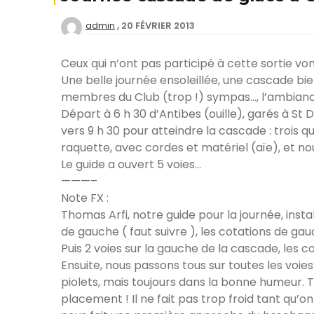
20 FÉVRIER 2013
admin
Deven
séan
Ceux qui n’ont pas participé à cette sortie von
Créer
Une belle journée ensoleillée, une cascade bien
offici
membres du Club (trop !) sympas…, l’ambianc
Départ à 6 h 30 d’Antibes (ouille), garés à St
Tutor
vers 9 h 30 pour atteindre la cascade : trois
raquette, avec cordes et matériel (aïe), et no
Chart
Le guide a ouvert 5 voies…
———–
Progr
Note FX :
Thomas Arfi, notre guide pour la journée, insta
de gauche ( faut suivre ), les cotations de gauc
Puis 2 voies sur la gauche de la cascade, les co
Ensuite, nous passons tous sur toutes les voies
piolets, mais toujours dans la bonne humeur. 
placement ! Il ne fait pas trop froid tant qu’