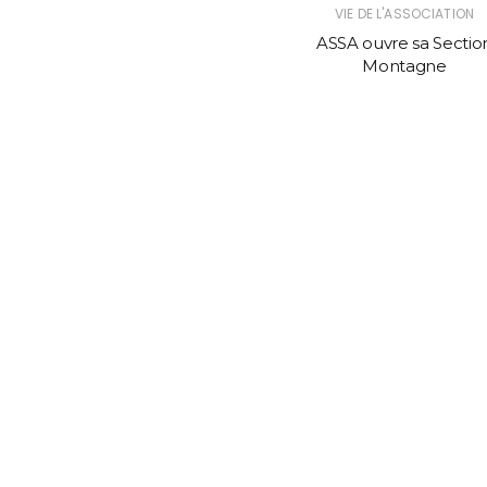
verte
VIE DE L'ASSOCIATION
lace à
ASSA ouvre sa Sectio
Montagne