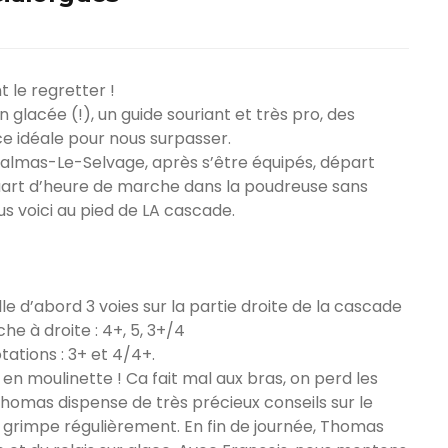
ir responsable de
ce
t le regretter !
 une événement non
 glacée (!), un guide souriant et très pro, des
el sur Spond
e idéale pour nous surpasser.
 Dalmas-Le-Selvage, après s’être équipés, départ
iel SPOND Adulte
 quart d’heure de marche dans la poudreuse sans
us voici au pied de LA cascade.
e du grimpeur ASSA
amme des cours
lle d’abord 3 voies sur la partie droite de la cascade
he à droite : 4+, 5, 3+/4
tations : 3+ et 4/4+.
 en moulinette ! Ca fait mal aux bras, on perd les
Thomas dispense de très précieux conseils sur le
on grimpe régulièrement. En fin de journée, Thomas