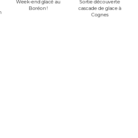
Week-end glacé au
Sortie découverte
Boréon !
cascade de glace à
n
Cognes