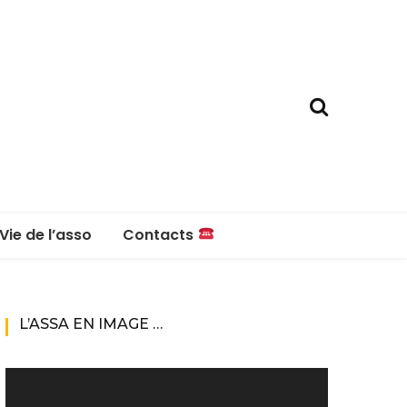
Vie de l’asso
Contacts
La boutique
Contacts
L’ASSA EN IMAGE …
Réglement intérieur
Lecteur
vidéo
Questions fréquentes