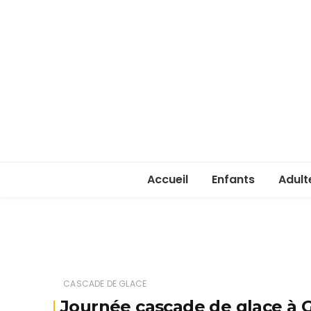
Accueil
Enfants
Adult
Rentrée enfants 
Rentr
Stage été 2026
ASSA 
(lice
CASCADE DE GLACE
Je ve
Journée cascade de glace à 
passe