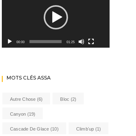
Youtube ASSA
Matériel
Les encadrants du club
00:00
01:25
Histoire de l’Assa
La bibliothèque de l’ASSA
MOTS CLÉS ASSA
Sécurité
Formations
Autre Chose
(6)
Bloc
(2)
Barème kilométrique club
Canyon
(19)
Cascade De Glace
(10)
Climb'up
(1)