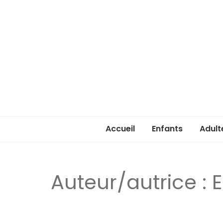
Accueil
Enfants
Adult
Rentrée enfants 
Rentr
Auteur/autrice :
E
Stage été 2026
ASSA 
(lice
Je ve
passe