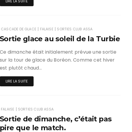
LIRE LA SUITE
|
|
CASCADE DE GLACE
FALAISE
SORTIES CLUB ASSA
Sortie glace au soleil de la Turbie
Ce dimanche était initialement prévue une sortie
sur la tour de glace du Boréon. Comme cet hiver
est plutôt chaud…
LIRE LA SUITE
|
FALAISE
SORTIES CLUB ASSA
Sortie de dimanche, c’était pas
pire que le match.