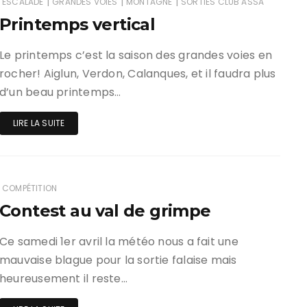
|
|
|
ESCALADE
GRANDES VOIES
MONTAGNE
SORTIES CLUB ASSA
Printemps vertical
ir responsable de
ce
Le printemps c’est la saison des grandes voies en
rocher! Aiglun, Verdon, Calanques, et il faudra plus
 une événement non
el sur Spond
d’un beau printemps…
iel SPOND Adulte
LIRE LA SUITE
e du grimpeur ASSA
amme des cours
COMPÉTITION
Contest au val de grimpe
Ce samedi 1er avril la météo nous a fait une
mauvaise blague pour la sortie falaise mais
heureusement il reste…