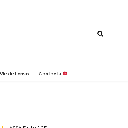
Vie de l’asso
Contacts
La boutique
Contacts
Réglement intérieur
Questions fréquentes