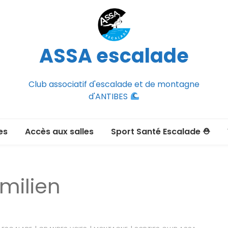
ASSA escalade
Club associatif d'escalade et de montagne
d'ANTIBES
es
Accès aux salles
Sport Santé Escalade ⛑
2026-2027
ée adulte 2026-2027
milien
Section Montagne
nce FFCAM)
ux passer un
port