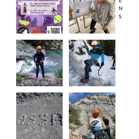
E
N
S