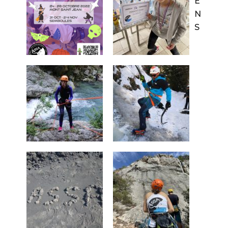
E
N
S