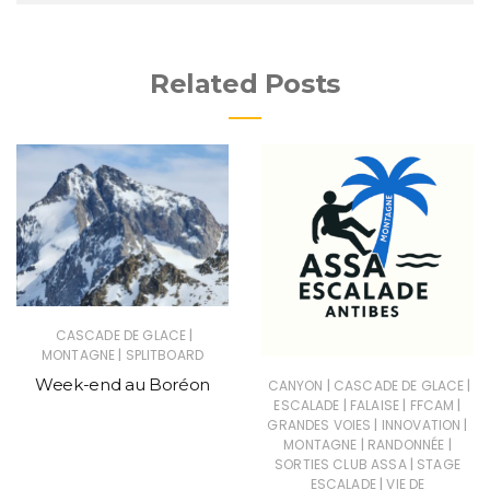
Related Posts
|
CASCADE DE GLACE
|
MONTAGNE
SPLITBOARD
Week-end au Boréon
|
|
CANYON
CASCADE DE GLACE
|
|
|
ESCALADE
FALAISE
FFCAM
|
|
GRANDES VOIES
INNOVATION
|
|
MONTAGNE
RANDONNÉE
|
SORTIES CLUB ASSA
STAGE
|
ESCALADE
VIE DE