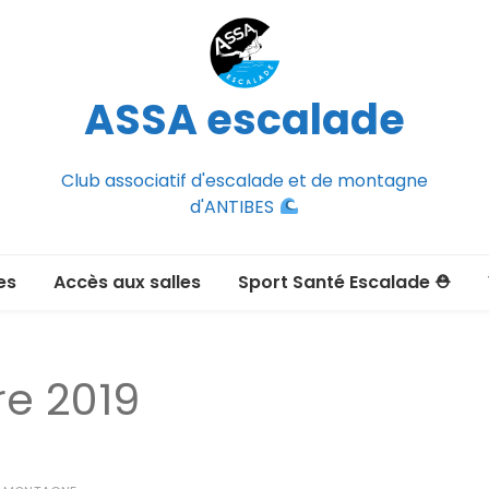
ASSA escalade
Club associatif d'escalade et de montagne
d'ANTIBES
es
Accès aux salles
Sport Santé Escalade ⛑
2026-2027
ée adulte 2026-2027
e 2019
Section Montagne
nce FFCAM)
ux passer un
port