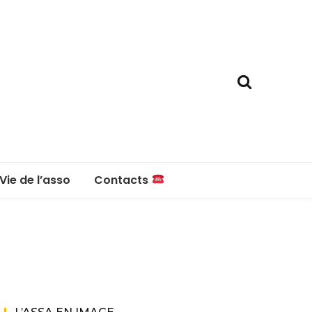
Vie de l’asso
Contacts
La boutique
Contacts
Réglement intérieur
Questions fréquentes