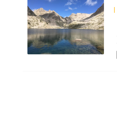
Deven
séan
Créer
offici
Tutor
Chart
Progr