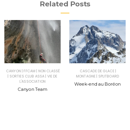
Related Posts
|
|
|
CANYON
FFCAM
NON CLASSÉ
CASCADE DE GLACE
|
|
|
SORTIES CLUB ASSA
VIE DE
MONTAGNE
SPLITBOARD
L'ASSOCIATION
Week-end au Boréon
Canyon Team