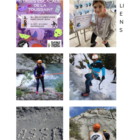
LI
E
N
S