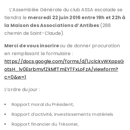
L’Assemblée Générale du club ASSA escalade se
tiendra le
mercredi 22 juin 2016 entre 19h et 22h à
la Maison des Associations d’Antibes
(288
chemin de Saint-Claude).
Merci de vous inscrire
ou de donner procuration
en remplissant le formulaire :
https://docs.google.com/forms/d/1JclckvWXppsG
otsH_lv0EsrbmyfZkMfTmEYTFxLoFzA/viewform?
c=0&w=1
L’ordre du jour :
Rapport moral du Président,
Rapport d’activité, investissements matériels
Rapport financier du Trésorier,