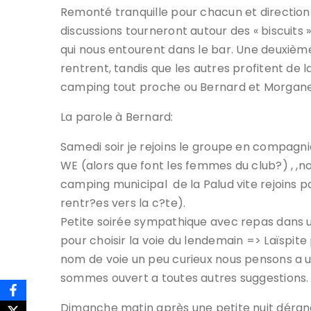
Remonté tranquille pour chacun et direction 
discussions tourneront autour des « biscuits 
qui nous entourent dans le bar. Une deuxièm
rentrent, tandis que les autres profitent de la
camping tout proche ou Bernard et Morgane 
La parole à Bernard:
Samedi soir je rejoins le groupe en compagn
WE (alors que font les femmes du club?) , ,
camping municipal de la Palud vite rejoins pa
rentr?es vers la c?te).
Petite soirée sympathique avec repas dans un
pour choisir la voie du lendemain => Laïspite 
nom de voie un peu curieux nous pensons a u
sommes ouvert a toutes autres suggestions.
Dimanche matin après une petite nuit dérangé