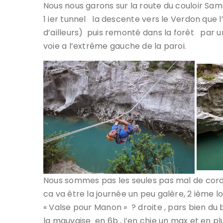
Nous nous garons sur la route du couloir Sam
1 ier tunnel la descente vers le Verdon que l
d’ailleurs) puis remonté dans la forêt par un
voie a l’extrême gauche de la paroi.
Nous sommes pas les seules pas mal de cord
ca va être la journée un peu galère, 2 ième 
« Valse pour Manon » ? droite , pars bien du
la mauvaise en 6b , j’en chie un max et en plu