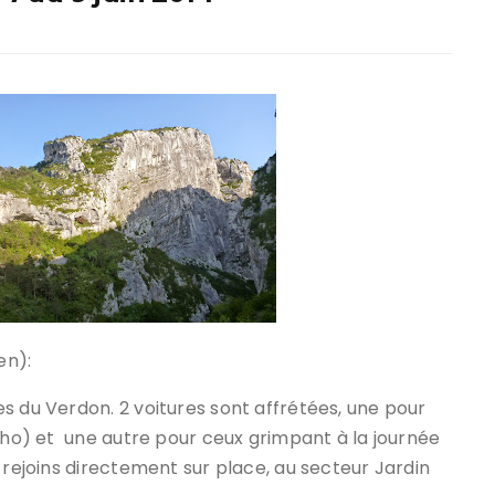
ir responsable de
ce
 une événement non
el sur Spond
iel SPOND Adulte
e du grimpeur ASSA
amme des cours
en):
s du Verdon. 2 voitures sont affrétées, une pour
tho) et une autre pour ceux grimpant à la journée
 rejoins directement sur place, au secteur Jardin