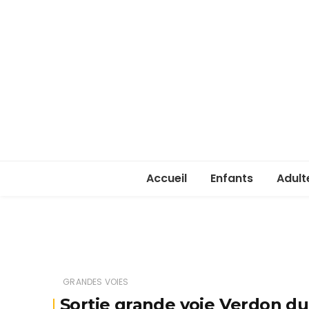
Accueil
Enfants
Adult
Rentrée enfants 
Rentr
Stage été 2026
ASSA 
(lice
GRANDES VOIES
Je ve
Sortie grande voie Verdon du 
passe