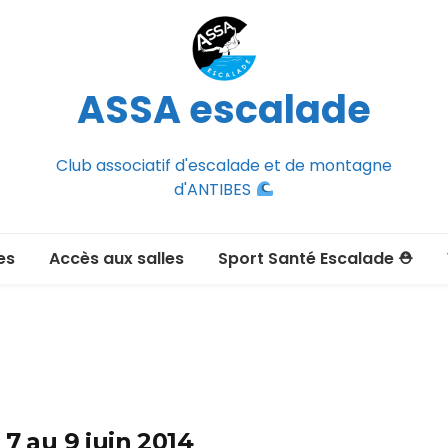
ASSA escalade
Club associatif d'escalade et de montagne
d'ANTIBES
es
Accès aux salles
Sport Santé Escalade ⛑
2026-2027
ée adulte 2026-2027
Section Montagne
nce FFCAM)
ux passer un
7 au 9 juin 2014
port