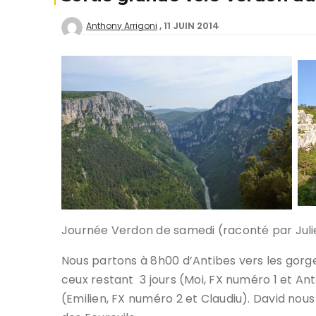
11 JUIN 2014
Anthony Arrigoni
Deven
séan
Créer
offici
Tutor
Chart
Progr
Journée Verdon de samedi (raconté par Juli
Nous partons à 8h00 d’Antibes vers les gorge
ceux restant 3 jours (Moi, FX numéro 1 et An
(Emilien, FX numéro 2 et Claudiu). David nous