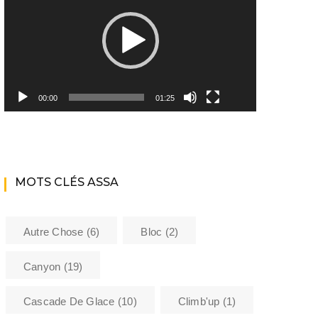
Youtube ASSA
Matériel
Les encadrants du club
00:00
01:25
Histoire de l’Assa
La bibliothèque de l’ASSA
MOTS CLÉS ASSA
Sécurité
Formations
Autre Chose
(6)
Bloc
(2)
Barème kilométrique club
Canyon
(19)
Cascade De Glace
(10)
Climb'up
(1)