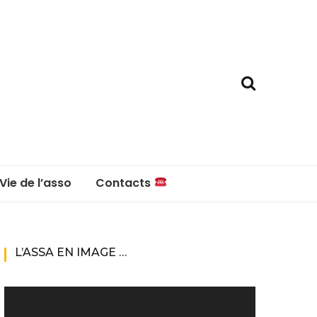
Vie de l’asso
Contacts
La boutique
Contacts
L’ASSA EN IMAGE …
Réglement intérieur
Lecteur
vidéo
Questions fréquentes