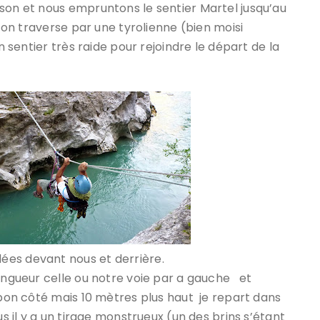
son et nous empruntons le sentier Martel jusqu’au
’on traverse par une tyrolienne (bien moisi
 sentier très raide pour rejoindre le départ de la
ées devant nous et derrière.
longueur celle ou notre voie par a gauche et
 bon côté mais 10 mètres plus haut je repart dans
s il y a un tirage monstrueux (un des brins s’étant