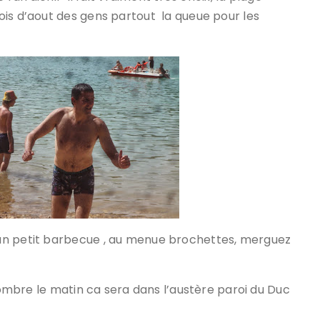
ois d’aout des gens partout la queue pour les
un petit barbecue , au menue brochettes, merguez
’ombre le matin ca sera dans l’austère paroi du Duc