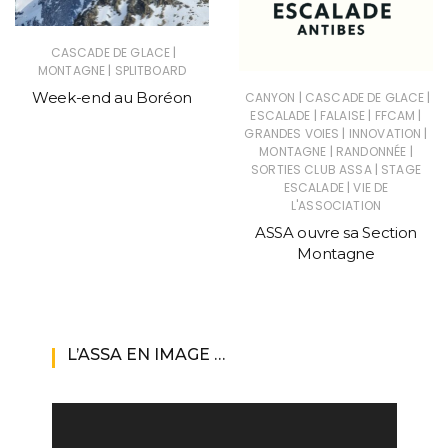
|
CASCADE DE GLACE
|
MONTAGNE
SPLITBOARD
Week-end au Boréon
|
|
CANYON
CASCADE DE GLACE
|
|
|
ESCALADE
FALAISE
FFCAM
|
|
GRANDES VOIES
INNOVATION
|
|
MONTAGNE
RANDONNÉE
|
SORTIES CLUB ASSA
STAGE
|
ESCALADE
VIE DE
L'ASSOCIATION
ASSA ouvre sa Section
Montagne
L’ASSA EN IMAGE …
Lecteur
vidéo