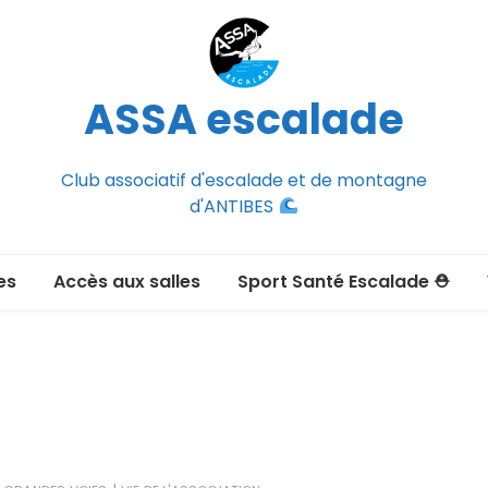
ASSA escalade
Club associatif d'escalade et de montagne
d'ANTIBES
es
Accès aux salles
Sport Santé Escalade ⛑
2026-2027
ée adulte 2026-2027
Section Montagne
nce FFCAM)
ux passer un
port