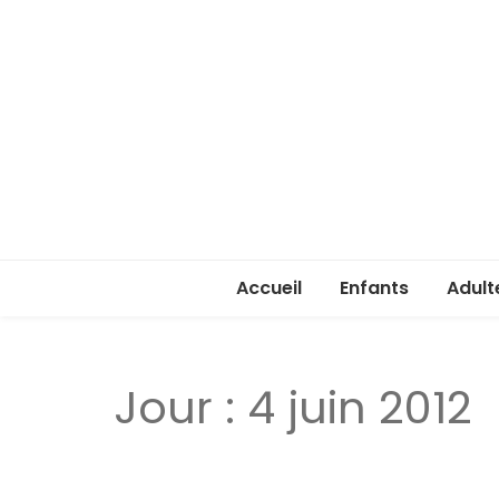
Accueil
Enfants
Adult
Rentrée enfants 
Rentr
Jour :
4 juin 2012
Stage été 2026
ASSA 
(lice
Je ve
passe