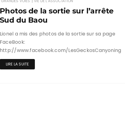
|
GRANDES VOIES
VIE DE L'ASSOCIATION
Photos de la sortie sur l’arrête
ir responsable de
Sud du Baou
ce
 une événement non
Lionel a mis des photos de la sortie sur sa page
el sur Spond
FaceBook:
http://www.facebook.com/LesGeckosCanyoning
iel SPOND Adulte
LIRE LA SUITE
e du grimpeur ASSA
amme des cours