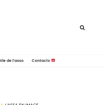
Vie de l’asso
Contacts
La boutique
Contacts
Réglement intérieur
Questions fréquentes