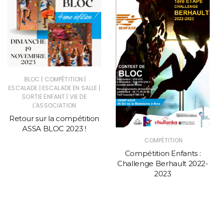
|
|
BLOC
COMPÉTITION
|
|
ESCALADE
ESCALADE EN SALLE
|
SORTIE ENFANT
VIE DE
L'ASSOCIATION
Retour sur la compétition
ASSA BLOC 2023 !
COMPÉTITION
Compétition Enfants :
Challenge Berhault 2022-
2023