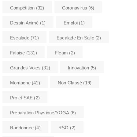
Compétition
(32)
Coronavirus
(6)
Dessin Animé
(1)
Emploi
(1)
Escalade
(71)
Escalade En Salle
(2)
Falaise
(131)
Ffcam
(2)
Grandes Voies
(32)
Innovation
(5)
Montagne
(41)
Non Classé
(19)
Projet SAE
(2)
|
|
BLOC
COMPÉTITION
Préparation Physique/YOGA
(6)
|
ESCALADE
ESCALADE EN
|
|
SALLE
SORTIE ENFANT
VIE
Randonnée
(4)
RSO
(2)
DE L'ASSOCIATION
Retour sur la