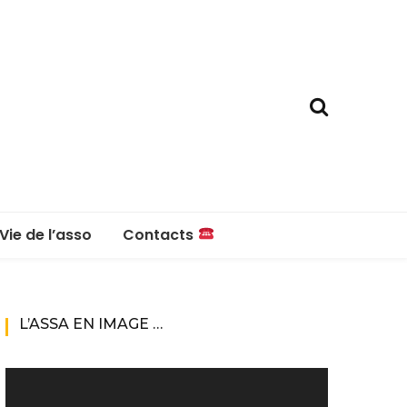
Vie de l’asso
Contacts
La boutique
Contacts
L’ASSA EN IMAGE …
Réglement intérieur
Lecteur
vidéo
Questions fréquentes