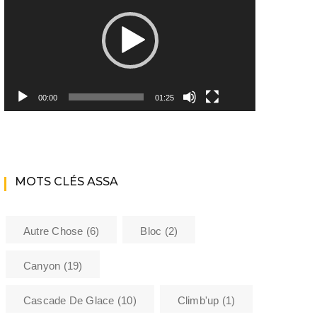
Youtube ASSA
Matériel
Les encadrants du club
00:00
01:25
Histoire de l’Assa
La bibliothèque de l’ASSA
MOTS CLÉS ASSA
Sécurité
Formations
Autre Chose
(6)
Bloc
(2)
Barème kilométrique club
Canyon
(19)
Cascade De Glace
(10)
Climb'up
(1)