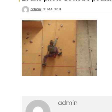
21 MAI 2011
admin
Deven
séan
Créer
offici
Tutor
Chart
Progr
admin