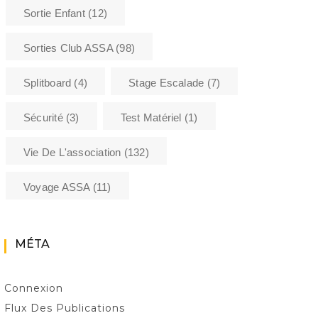
Sortie Enfant
(12)
compétition ASSA
COMPÉTITION
COMP
BLOC 2023 !
L'
Compétition Enfants :
Sorties Club ASSA
(98)
ASSA
Challenge Berhault
2022-2023
Splitboard
(4)
Stage Escalade
(7)
Sécurité
(3)
Test Matériel
(1)
Vie De L'association
(132)
Voyage ASSA
(11)
MÉTA
Connexion
Flux Des Publications