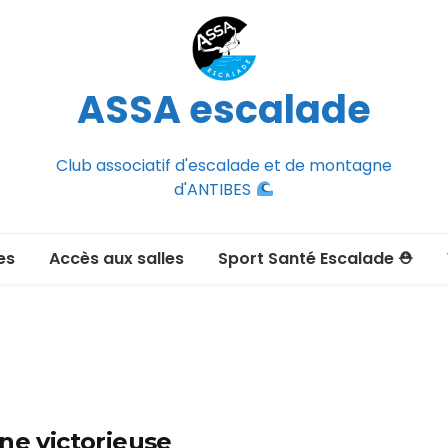
ASSA escalade
Club associatif d'escalade et de montagne
d'ANTIBES
es
Accès aux salles
Sport Santé Escalade ⛑
2026-2027
ée adulte 2026-2027
Section Montagne
nce FFCAM)
ux passer un
ne victorieuse
port