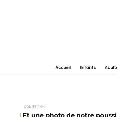
Accueil
Enfants
Adult
Rentrée enfants 
Rentr
Stage été 2026
ASSA 
(lice
COMPÉTITION
Je ve
Et une photo de notre poussi
passe