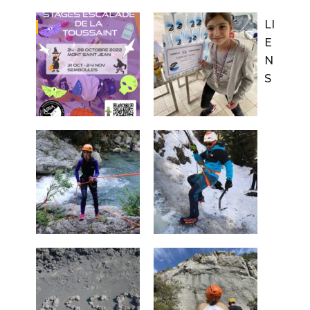
LI
E
N
S