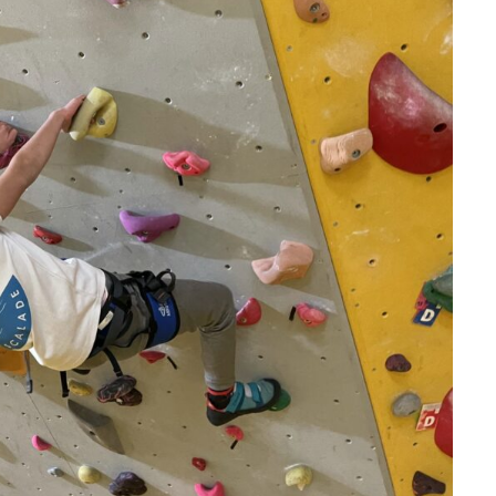
ir responsable de
ce
 une événement non
el sur Spond
iel SPOND Adulte
e du grimpeur ASSA
amme des cours