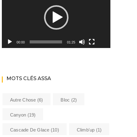
Youtube ASSA
Matériel
Les encadrants du club
00:00
01:25
Histoire de l’Assa
La bibliothèque de l’ASSA
MOTS CLÉS ASSA
Sécurité
Formations
Autre Chose
(6)
Bloc
(2)
Barème kilométrique club
Canyon
(19)
Cascade De Glace
(10)
Climb'up
(1)