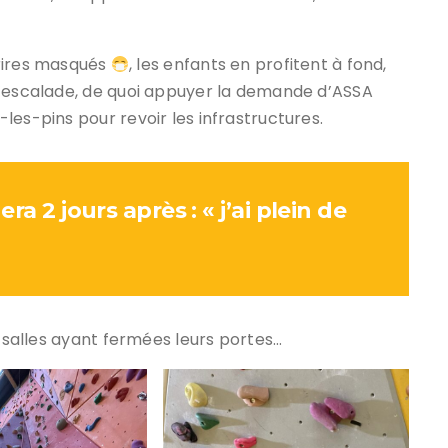
urires masqués
, les enfants en profitent à fond,
d’escalade, de quoi appuyer la demande d’ASSA
les-pins pour revoir les infrastructures.
ra 2 jours après : « j’ai plein de
s salles ayant fermées leurs portes…