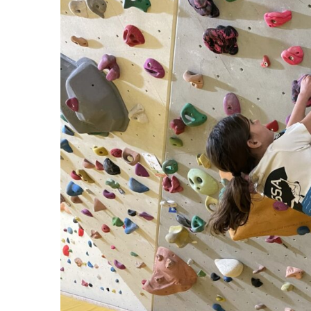
Deven
séan
Créer
offici
Tutor
Chart
Progr