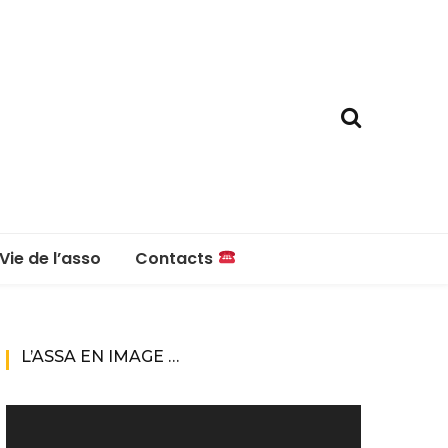
Vie de l’asso
Contacts
La boutique
Contacts
L’ASSA EN IMAGE …
Réglement intérieur
Lecteur
vidéo
Questions fréquentes