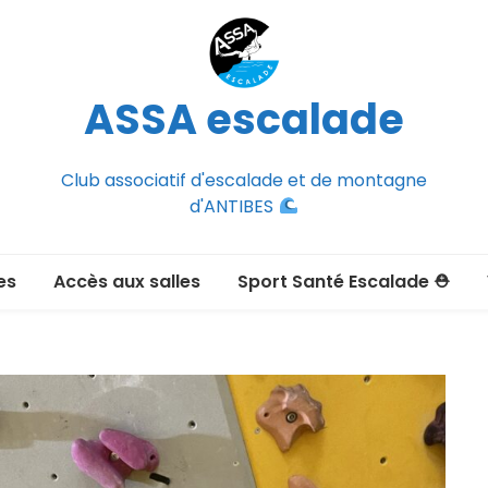
ASSA escalade
Club associatif d'escalade et de montagne
d'ANTIBES
es
Accès aux salles
Sport Santé Escalade ⛑
2026-2027
ée adulte 2026-2027
Section Montagne
nce FFCAM)
ux passer un
port