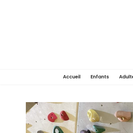
Accueil
Enfants
Adult
Rentrée enfants 
Rentr
Stage été 2026
ASSA 
(lice
Je ve
passe