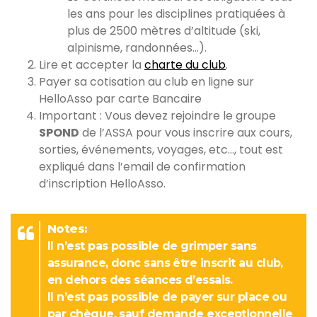
les ans pour les disciplines pratiquées à
plus de 2500 mètres d’altitude (ski,
alpinisme, randonnées…).
Lire et accepter la
charte du club
.
Payer sa cotisation au club en ligne sur
HelloAsso par carte Bancaire
Important : Vous devez rejoindre le groupe
SPOND
de l’ASSA pour vous inscrire aux cours,
sorties, événements, voyages, etc…, tout est
expliqué dans l’email de confirmation
d’inscription HelloAsso.
Notes:
Il n’est pas possible de grimper sans
assurance, donc sans être inscrit au club,
en dehors des séances d’essais.
Il n’est pas possible de payer sur place ou
par chèque, sauf demande exceptionnelle