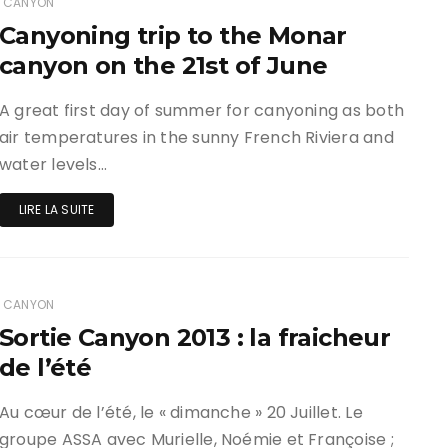
CANYON
Canyoning trip to the Monar
ir responsable de
canyon on the 21st of June
ce
 une événement non
A great first day of summer for canyoning as both
el sur Spond
air temperatures in the sunny French Riviera and
water levels…
iel SPOND Adulte
LIRE LA SUITE
e du grimpeur ASSA
amme des cours
CANYON
Sortie Canyon 2013 : la fraicheur
de l’été
Au cœur de l’été, le « dimanche » 20 Juillet. Le
groupe ASSA avec Murielle, Noémie et Françoise ;