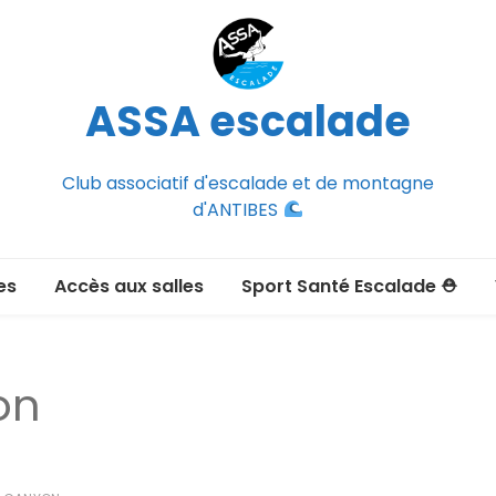
ASSA escalade
Club associatif d'escalade et de montagne
d'ANTIBES
es
Accès aux salles
Sport Santé Escalade ⛑
2026-2027
ée adulte 2026-2027
on
Section Montagne
nce FFCAM)
ux passer un
port