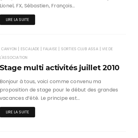
Lionel, FX, Sébastien, François…
LIRE LA SUITE
|
|
|
|
CANYON
ESCALADE
FALAISE
SORTIES CLUB ASSA
VIE DE
L'ASSOCIATION
Stage multi activités juillet 2010
Bonjour à tous, voici comme convenu ma
proposition de stage pour le début des grandes
vacances d’été. Le principe est…
LIRE LA SUITE