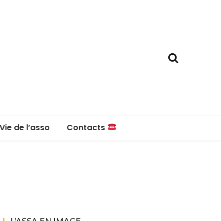
Vie de l’asso
Contacts
La boutique
Contacts
Réglement intérieur
Questions fréquentes