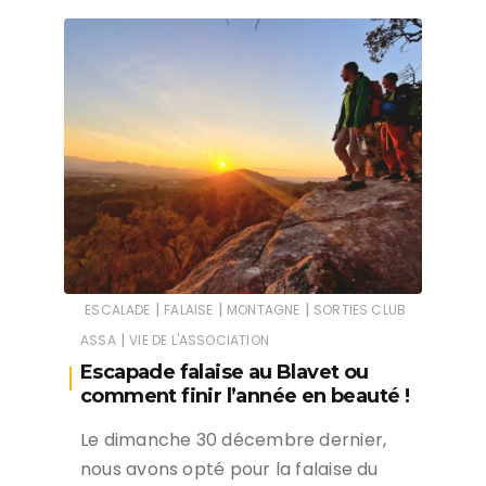
|
|
|
ESCALADE
FALAISE
MONTAGNE
SORTIES CLUB
|
ASSA
VIE DE L'ASSOCIATION
Escapade falaise au Blavet ou
comment finir l’année en beauté !
Le dimanche 30 décembre dernier,
nous avons opté pour la falaise du