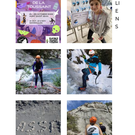
LI
E
N
S