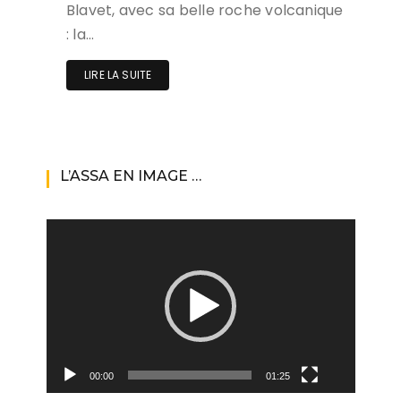
Blavet, avec sa belle roche volcanique
: la…
LIRE LA SUITE
L’ASSA EN IMAGE …
Lecteur
vidéo
00:00
01:25