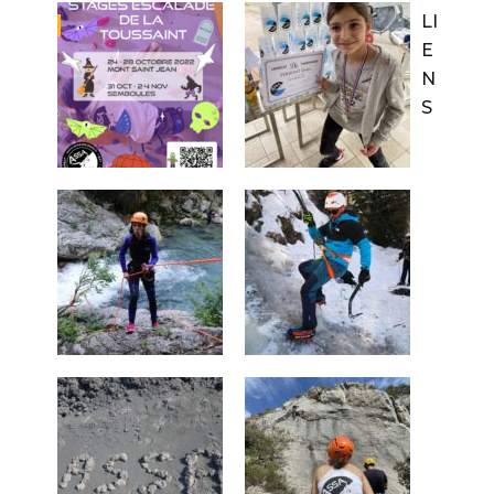
LI
E
N
S