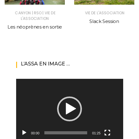
|
|
CANYON
RSO
VIE DE
VIE DE L'ASSOCIATION
L'ASSOCIATION
Slack Session
Les néoprènes en sortie
L’ASSA EN IMAGE …
Lecteur
vidéo
00:00
01:25