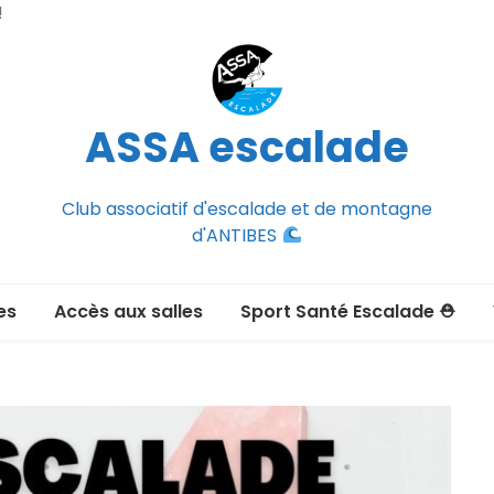
!
ASSA escalade
Club associatif d'escalade et de montagne
d'ANTIBES
es
Accès aux salles
Sport Santé Escalade ⛑
2026-2027
ée adulte 2026-2027
Section Montagne
nce FFCAM)
ux passer un