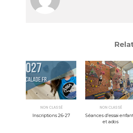
Rela
|
M
NON
NON CLASSÉ
NON CLASSÉ
S CLUB
Inscriptions 26-27
Séances d’essai enfan
DE
et ados
ION
eam