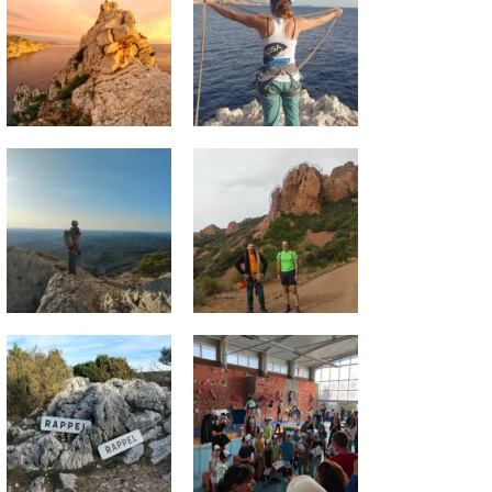
NON CLASSÉ
NON CLASSÉ
N
Inscriptions 26-27
Séances d’essai enfants
Week
et ados
28/2