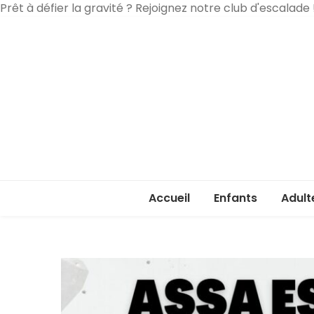
Prêt à défier la gravité ? Rejoignez notre club d'escalade 
Accueil
Enfants
Adult
Rentrée enfants 
Rentr
Stage été 2026
ASSA 
(lice
Je ve