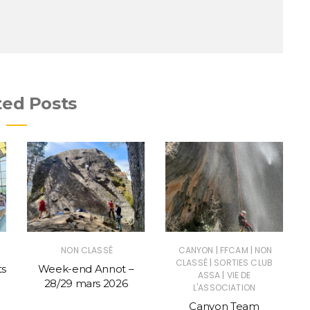
ted Posts
|
|
NON CLASSÉ
CANYON
FFCAM
NON
|
CLASSÉ
SORTIES CLUB
ts
Week-end Annot –
|
ASSA
VIE DE
28/29 mars 2026
L'ASSOCIATION
Canyon Team