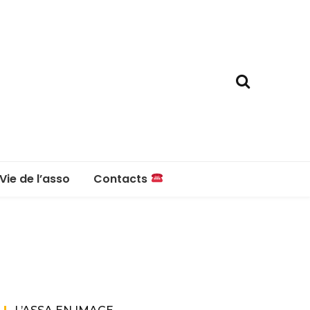
Vie de l’asso
Contacts
La boutique
Contacts
Réglement intérieur
Questions fréquentes