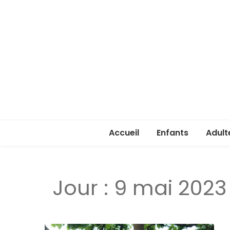
Accueil
Enfants
Adult
Rentrée enfants 
Rentr
Jour :
9 mai 2023
Stage été 2026
ASSA 
(lice
Je ve
passe