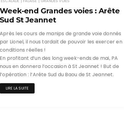
|
|
ESCALADE
FALAISE
GRANDES VOIES
Week-end Grandes voies : Arête
ir responsable de
Sud St Jeannet
ce
 une événement non
Après les cours de manips de grande voie donnés
el sur Spond
par Lionel, il nous tardait de pouvoir les exercer en
conditions réelles !
iel SPOND Adulte
En profitant d’un des long week-ends de mai, PA
nous en donnera l’occasion à St Jeannet ! But de
e du grimpeur ASSA
l’opération : l’Arête Sud du Baou de St Jeannet.
amme des cours
LIRE LA SUITE