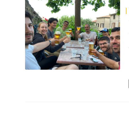
Deven
séan
Créer
offici
Tutor
Chart
Progr