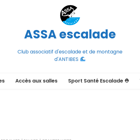
ASSA escalade
Club associatif d'escalade et de montagne
d'ANTIBES
es
Accès aux salles
Sport Santé Escalade ⛑
2026-2027
ée adulte 2026-2027
Section Montagne
nce FFCAM)
ux passer un
port