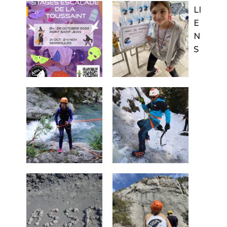
LI
E
N
S