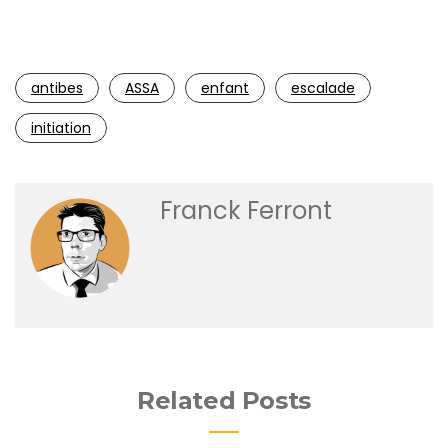
Enfants qui grimpent sur le mur extérieur de l’institution
du Mont Saint Jean
antibes
ASSA
enfant
escalade
initiation
Franck Ferront
Related Posts