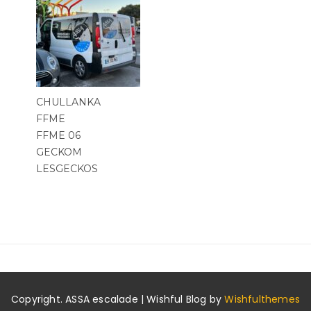
CHULLANKA
FFME
FFME 06
GECKOM
LESGECKOS
Copyright. ASSA escalade | Wishful Blog by
Wishfulthemes